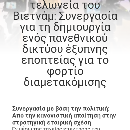
τελωνεία του
ΕΡΓΟΣΤΑΣΊΩΝ
Βιετνάμ: Συνεργασία
ΠΟΙΟΤΙΚΌΣ
για τη δημιουργία
ΈΛΕΓΧΟΣ
ενός πανεθνικού
δικτύου έξυπνης
ΜΑΣ
εποπτείας για το
ΕΛΆΤΕ
φορτίο
ΣΕ
διαμετακόμισης
ΕΠΑΦΉ
ΜΕ
ΖΗΤΉΣΤΕ
Συνεργασία με βάση την πολιτική:
Από την κανονιστική απαίτηση στην
ΈΝΑ
στρατηγική εταιρική σχέση
ΑΠΌΣΠΑΣΜΑ
Εν μέσω της ταχείας επέκτασης του