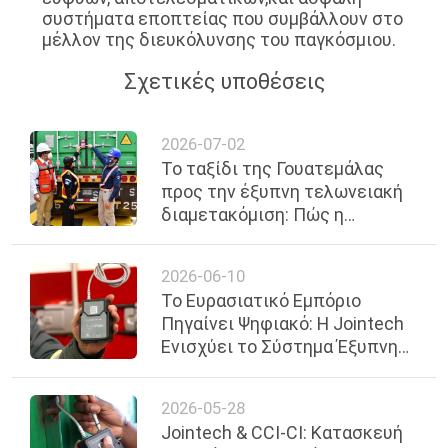
συστήματα εποπτείας που συμβάλλουν στο
μέλλον της διευκόλυνσης του παγκόσμιου.
Σχετικές υποθέσεις
2026-07-02
Το ταξίδι της Γουατεμάλας
προς την έξυπνη τελωνειακή
διαμετακόμιση: Πώς η
ψηφιακή παρακολούθηση
φορτίου ενίσχυσε την
2026-06-10
ασφάλεια των συνόρων
Το Ευρασιατικό Εμπόριο
Πηγαίνει Ψηφιακό: Η Jointech
Ενισχύει το Σύστημα Έξυπνης
Ηλεκτρονικής Σφραγίδας
2026-05-28
Jointech & CCI-CI: Κατασκευή