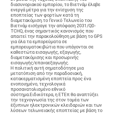
διασυνοριακού εμπορίου, το Βιετνάμ έλαβε
ενεργά μέτρα για την ενίσχυση της
SITEMAP
εποπτείας των φορτίων κατά τη
διαμετακόμιση.το Γενικό Τελωνείο του
Βιετνάμ εισήγαγε την απόφαση 2031/QD-
PRIVACY
TCHQ, ένας σημαντικός κανονισμός που
απαιτεί την παρακολούθηση με βάση το GPS
POLICY
για όλα τα εμπορεύματα σε
εμπορευματοκιβώτια που υπάγονται σε
καθεστώτα εισαγωγής, εξαγωγής,
διαμετακόμισης και προσωρινής
εισαγωγής/επαναεξαγωγής.
Η πολιτική αυτή σηματοδότησε μια
μετατόπιση από την παραδοσιακή,
κατακερματισμένη εποπτεία προς ένα
ενοποιημένο, τεχνολογικά
προσανατολισμένο εθνικό
σύστημα.Ειδικότερα, η ΕΤΕπ θα αναπτύξει
την τεχνογνωσία της στον τομέα των
έξυπνων ηλεκτρονικών κλειδαριών και των
λύσεων τελωνειακής εποπτείας με βάση το