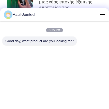
μιας νέας εποχής έξυπνης
εποπτείας της
διαμετακόμισης στη Δυτική
Paul-Jointech
Αφρική
κορυφή
3:35 PM
Good day, what product are you looking for?
Λαϊκή κατηγορία
Όλα
Ακολουθώντας 
Κλειδαριά 
Λουκέτο ΠΣΤ
Εμπορευματοκιβωτίων 
ΠΣΤ
Έξυπνη Κλειδαριά 
Έξυπνο Λουκέτο 
ΠΣΤ
Bluetooth
Καταδίωξη 
Συσκευές Ελέγχου 
Σφραγίδων 
Θερμοκρασίας 
Εμπορευματοκιβωτίων
Κρύων Αλυσίδων
Ιχνηλάτης ΠΣΤ 
Ακολουθώντας 