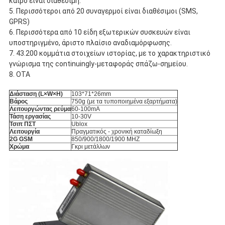
καιρό είναι διαθέσιμη.
5. Περισσότεροι από 20 συναγερμοί είναι διαθέσιμοι (SMS, 
GPRS)
6. Περισσότερα από 10 είδη εξωτερικών συσκευών είναι 
υποστηριγμένο, άριστο πλαίσιο αναδιαμόρφωσης.
7. 43.200 κομμάτια στοιχείων ιστορίας, με το χαρακτηριστικό 
γνώρισμα της continuingly-μεταφοράς σπάζω-σημείου.
8. OTA
Διάσταση (L×W×H)
103*71*26mm
Βάρος
750g (με τα τυποποιημένα εξαρτήματα)
Λειτουργώντας ρεύμα
60-100mA
Τάση εργασίας
10-30V
Τσιπ ΠΣΤ
Ublox
Λειτουργία
Πραγματικός - χρονική καταδίωξη
2G GSM
850/900/1800/1900 MHZ
Χρώμα
Γκρι μετάλλων