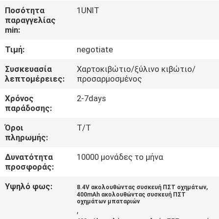
ΕΡΓΟΣΤΑΣΊΩΝ
Ποσότητα
1UNIT
παραγγελίας
min:
ΠΟΙΟΤΙΚΌΣ
Τιμή:
negotiate
ΈΛΕΓΧΟΣ
Συσκευασία
Χαρτοκιβώτιο/ξύλινο κιβώτιο/
λεπτομέρειες:
προσαρμοσμένος
ΜΑΣ
Χρόνος
2-7days
ΕΛΆΤΕ
παράδοσης:
ΣΕ
Όροι
T/T
ΕΠΑΦΉ
πληρωμής:
ΜΕ
Δυνατότητα
10000 μονάδες το μήνα
προσφοράς:
ΖΗΤΉΣΤΕ
Υψηλό φως:
,
8.4V ακολουθώντας συσκευή ΠΣΤ οχημάτων
400mAh ακολουθώντας συσκευή ΠΣΤ
ΈΝΑ
οχημάτων μπαταριών
,
ΑΠΌΣΠΑΣΜΑ