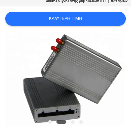
400mAh ιχνηλάτης ρυμουλκών ΠΣΤ μπαταριών
SITEMAP
ΚΑΛΎΤΕΡΗ ΤΙΜΉ
PRIVACY
POLICY