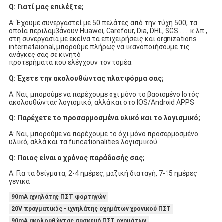
Q: Γιατί μας επιλέξτε;
Α: Έχουμε συνεργαστεί με 50 πελάτες από την τύχη 500, τα 
οποία περιλαμβάνουν Huawei, Carefour, Dia, DHL, SGS ...... κ.λπ.,
στη συνεργασία με εκείνα τα επιχειρήσεις και orgnizations 
internataional, μπορούμε πλήρως να ικανοποιήσουμε τις 
ανάγκες σας σε κινητό
προτερήματα που ελέγχουν τον τομέα.
Q: Έχετε την ακολουθώντας πλατφόρμα σας;
Α: Ναι, μπορούμε να παρέχουμε όχι μόνο το βασισμένο Ιστός 
ακολουθώντας λογισμικό, αλλά και στο IOS/Android APPS
Q: Παρέχετε το προσαρμοσμένα υλικό και το λογισμικό;
Α: Ναι, μπορούμε να παρέχουμε το όχι μόνο προσαρμοσμένο 
υλικό, αλλά και τα funcationalities λογισμικού.
Q: Ποιος είναι ο χρόνος παράδοσής σας;
Α: Για τα δείγματα, 2-4 ημέρες, μαζική διαταγή, 7-15 ημέρες 
γενικά
90mA ιχνηλάτης ΠΣΤ φορτηγών
20V πραγματικός - ιχνηλάτης οχημάτων χρονικού ΠΣΤ
90mA ακολουθώντας συσκευή ΠΣΤ οχημάτων