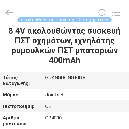
Shenzhen
Joint
Technology
Co.,
Ltd..
ακολουθώντας συσκευή ΠΣΤ οχημάτων
All
Rights
Reserved.
8.4V ακολουθώντας συσκευή
ΣΠΊΤΙ
ΠΣΤ οχημάτων, ιχνηλάτης
ΠΡΟΪΌΝΤΑ
ρυμουλκών ΠΣΤ μπαταριών
400mAh
ΕΜΦΆΝΙΣΗ
VR
Τόπος
GUANGDONG ΚΙΝΑ
καταγωγής:
ΠΕΡΊΠΟΥ
Μάρκα:
Jointech
ΕΜΕΊΣ
Πιστοποίηση:
CE
Αριθμό
GP4000
ΓΎΡΟΣ
μοντέλου: