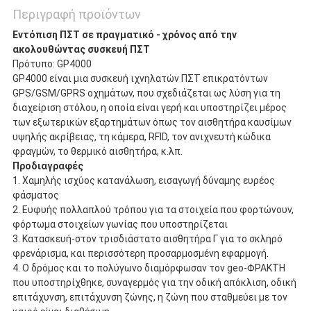
Περιγραφή προϊόντων
Εντόπιση ΠΣΤ σε πραγματικό - χρόνος από την 
ακολουθώντας συσκευή ΠΣΤ
Πρότυπο: GP4000
GP4000 είναι μια συσκευή ιχνηλατών ΠΣΤ επικρατόντων 
GPS/GSM/GPRS οχημάτων, που σχεδιάζεται ως λύση για τη 
διαχείριση στόλου, η οποία είναι γερή και υποστηρίζει μέρος 
των εξωτερικών εξαρτημάτων όπως τον αισθητήρα καυσίμων 
υψηλής ακρίβειας, τη κάμερα, RFID, τον ανιχνευτή κώδικα 
φραγμών, το θερμικό αισθητήρα, κ.λπ.
Προδιαγραφές
1. Χαμηλής ισχύος κατανάλωση, εισαγωγή δύναμης ευρέος 
φάσματος
2. Ευφυής πολλαπλού τρόπου για τα στοιχεία που φορτώνουν, 
φόρτωμα στοιχείων γωνίας που υποστηρίζεται
3. Κατασκευή-στον τρισδιάστατο αισθητήρα Γ για το σκληρό 
φρενάρισμα, και περισσότερη προσαρμοσμένη εφαρμογή.
4. Ο δρόμος και το πολύγωνο διαμόρφωσαν τον geo-ΦΡΑΚΤΗ 
που υποστηρίχθηκε, συναγερμός για την οδική απόκλιση, οδική 
επιτάχυνση, επιτάχυνση ζώνης, η ζώνη που σταθμεύει με τον 