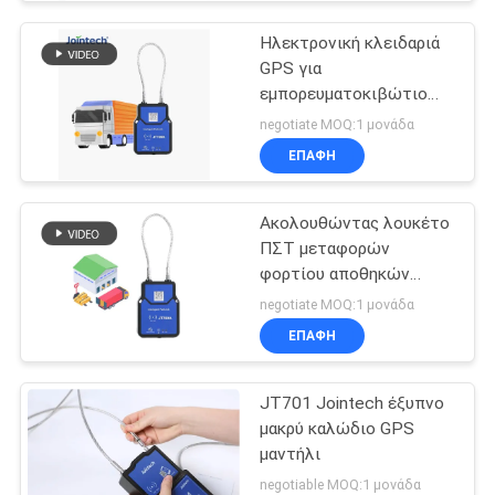
Ηλεκτρονική κλειδαριά
GPS για
εμπορευματοκιβώτιο
φορτηγών
negotiate MOQ:1 μονάδα
ΕΠΑΦΉ
Ακολουθώντας λουκέτο
ΠΣΤ μεταφορών
φορτίου αποθηκών
εμπορευμάτων
negotiate MOQ:1 μονάδα
ΕΠΑΦΉ
JT701 Jointech έξυπνο
μακρύ καλώδιο GPS
μαντήλι
negotiable MOQ:1 μονάδα