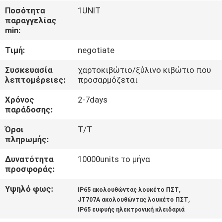
ΕΡΓΟΣΤΑΣΊΩΝ
Ποσότητα
1UNIT
παραγγελίας
min:
ΠΟΙΟΤΙΚΌΣ
Τιμή:
negotiate
ΈΛΕΓΧΟΣ
Συσκευασία
χαρτοκιβώτιο/ξύλινο κιβώτιο που
λεπτομέρειες:
προσαρμόζεται
ΜΑΣ
Χρόνος
2-7days
ΕΛΆΤΕ
παράδοσης:
ΣΕ
Όροι
T/T
ΕΠΑΦΉ
πληρωμής:
ΜΕ
Δυνατότητα
10000units το μήνα
προσφοράς:
ΖΗΤΉΣΤΕ
Υψηλό φως:
,
IP65 ακολουθώντας λουκέτο ΠΣΤ
,
ΈΝΑ
JT707A ακολουθώντας λουκέτο ΠΣΤ
IP65 ευφυής ηλεκτρονική κλειδαριά
ΑΠΌΣΠΑΣΜΑ