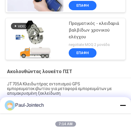
ΕΠΑΦΉ
Πραγματικός - κλειδαριά
βαλβίδων χρονικού
ελέγχου
negotiate MOQ:2 μονάδα
ΕΠΑΦΉ
Ακολουθώντας λουκέτο ΠΣΤ
JT705A Κλειδωτήρας εντοπισμού GPS
εμπορευματοκιβωτίου για μεταφορά εμπορευμάτων με
απομακρυσμένη ξεκλείδωση
Paul-Jointech
Αντικλεπτικό ακολουθώντας λουκέτο ΠΣΤ μπαταριών
15000mAh με τον τηλεχειρισμό
Τζόιντεκ JT709A Κωνσταντινούπολη GPS παρακολούθηση
7:14 AM
μπουλόνι Αδιάβροχο φορτηγό Βαν GPS ηλεκτρονική