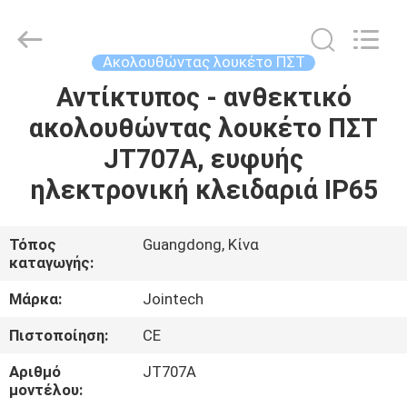
Shenzhen
Joint
Technology
Co.,
Ltd..
Ακολουθώντας λουκέτο ΠΣΤ
All
Rights
Reserved.
Αντίκτυπος - ανθεκτικό
ΣΠΊΤΙ
ακολουθώντας λουκέτο ΠΣΤ
ΠΡΟΪΌΝΤΑ
JT707A, ευφυής
ηλεκτρονική κλειδαριά IP65
ΕΜΦΆΝΙΣΗ
VR
Τόπος
Guangdong, Κίνα
καταγωγής:
ΠΕΡΊΠΟΥ
Μάρκα:
Jointech
ΕΜΕΊΣ
Πιστοποίηση:
CE
Αριθμό
JT707A
ΓΎΡΟΣ
μοντέλου: