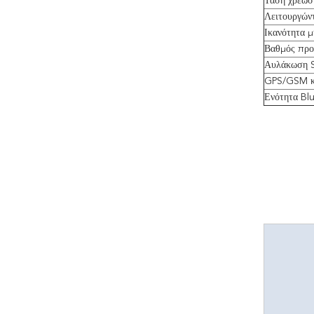
Τάση χρέωσ
Λειτουργώντ
Ικανότητα μ
Βαθμός προ
Αυλάκωση S
GPS/GSM κ
Ενότητα Bl