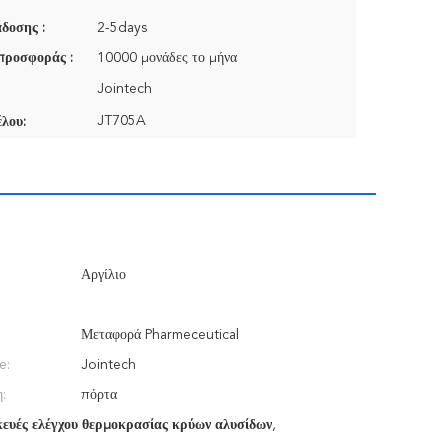
δοσης :
2-5days
προσφοράς :
10000 μονάδες το μήνα
Jointech
JT705A
λου:
Αργίλιο
Μεταφορά Pharmeceutical
e:
Jointech
:
πόρτα
ευές ελέγχου θερμοκρασίας κρύων αλυσίδων
,