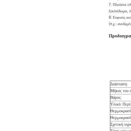
7. Πλούσια ε
ξεκλείδωμα, 
8. Ευφυείς αι
(π.χ.: συνδεμ
Προδιαγρα
Διάσταση:
Μήκος του 
Βάρος:
Υλικό: Περί
Θερμοκρασί
Θερμοκρασί
Σχετική υγρ