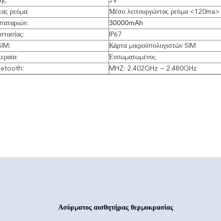
ης:
5V
ας ρεύμα:
Μέσο λειτουργώντας ρεύμα
 <120ma>
30000mAh
παταριών:
στασίας:
IP67
IM:
Κάρτα μικροϋπολογιστών SIM
εραία:
Ενσωματωμένος
uetooth:
MHZ: 2.402GHz ~ 2.480GHz
Ασύρματος αισθητήρας θερμοκρασίας