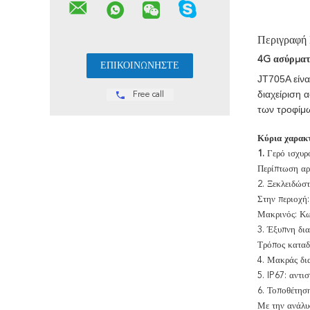
Περιγραφή
4G ασύρματο
JT705A είνα
διαχείριση 
Free call
των τροφίμ
Κύρια χαρακτ
1.
Γερό ισχυρ
Περίπτωση αρ
2. Ξεκλειδώστ
Στην περιοχή
Μακρινός: Κω
3. Έξυπνη δια
Τρόπος καταδ
4. Μακράς δι
5. IP67: αντι
6. Τοποθέτηση
Με την ανάλυ