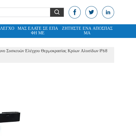
ΈΛΕΓΧΟ
ΜΑΣ ΕΛΆΤΕ ΣΕ ΕΠΑ
ΖΗΤΉΣΤΕ ΈΝΑ ΑΠΌΣΠΑΣ
ΦΉ ΜΕ
ΜΑ
ωνο Συσκευών Ελέγχου Θερμοκρασίας Κρύων Αλυσίδων IP68