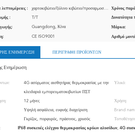
 λεπτομέρειες :
χαρτοκιβώτιο/ξύλινο κιβώτιο/προσαρμοσμένο λογότυπο
Χρόνος παρά
μής :
T/T
Δυνατότητα 
Guangdong, Κίνα
γωγής:
Μάρκα:
CE ISO9001
η:
Αριθμό μοντέ
ΡΉΣ ΕΝΗΜΈΡΩΣΗ
ΠΕΡΙΓΡΑΦΉ ΠΡΟΪΌΝΤΩΝ
ής Ενημέρωση
ντων:
4G ασύρματος αισθητήρας θερμοκρασίας με την
Υλικό:
κλειδαριά εμπορευματοκιβωτίων ΠΣΤ
ηση:
12 μήνες
Χρήση:
Υψηλή ασφάλεια, ευφυής διαχείριση
Brand nam
Γκρίζος, πορφυρός, πράσινος, χρυσός
Τοποθέτηση
:
IP68 συσκευές ελέγχου θερμοκρασίας κρύων αλυσίδων
,
4G συσκ