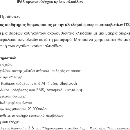
IP68 όργανο ελέγχου κρύων αλυσίδων
 Προϊόντων
ς αισθητήρας θερμοκρασίας με την κλειδαριά εμπορευματοκιβωτίων ΠΣ
ι μια βαρέων καθηκόντων ακολουθώντας κλειδαριά με μια μακριά διάρκε
ασφάλειας των υλικών κατά τη μεταφορά. Μπορεί να χρησιμοποιηθεί με 
ων ή των αγαθών κρύων αλυσίδων.
ηριστικά:
ό σχέδιο:
γιλίου, σύρτης χάλυβα άνθρακα, σκληρός να σπάσει
ε την επιλογή:
: Κωδικός πρόσβασης από APP, μέσω Bluetooth
δικός πρόσβασης από SMS, λογισμικό, κινητό app
χείριση δύναμης:
ίωξης/τρόπος ύπνου
αρκείας μπαταρία 20,000mAh
σταθείτε το σκληρό εξωτερικό περιβάλλον
 που ελέγχει:
ση της διάστασης 3 & των πληροφοριών κατεύθυνσης, η παράνομες πόρτα-αφαίρεση