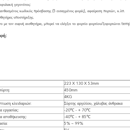
πιφυλακή γεγονότος:
λανθασμένος κωδικός πρόσβασης (5 εισαγμένος φορές), αφαίρεση πορτών, κ.λπ.
σθητήρες υποστήριξης.
ένο με τον ευφυή αισθητήρα, μπορεί να ελέγξει το φορτίο φορτίου/ξεφορτώνει tem
φή:
223 X 130 X 53mm
σύρτη:
450mm
4KG
πτωση κλειδαριών:
Σύρτης αργιλίου, χάλυβας άνθρακα
α εργασίας:
-20℃ - + 70
℃
α αποθήκευσης:
-40℃ - + 85℃
ασία:
5% ~ 99%