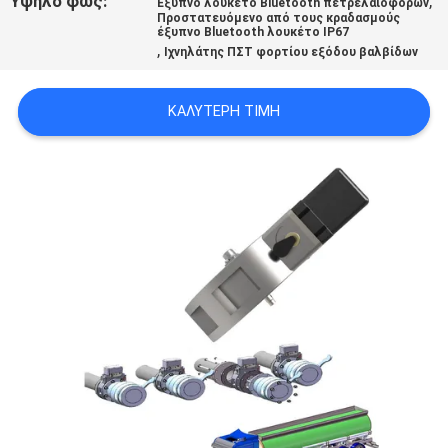
Υψηλό φως:
,
Έξυπνο λουκέτο Bluetooth πετρελαιοφόρων
Προστατευόμενο από τους κραδασμούς
έξυπνο Bluetooth λουκέτο IP67
,
SITEMAP
Ιχνηλάτης ΠΣΤ φορτίου εξόδου βαλβίδων
ΚΑΛΎΤΕΡΗ ΤΙΜΉ
PRIVACY
POLICY