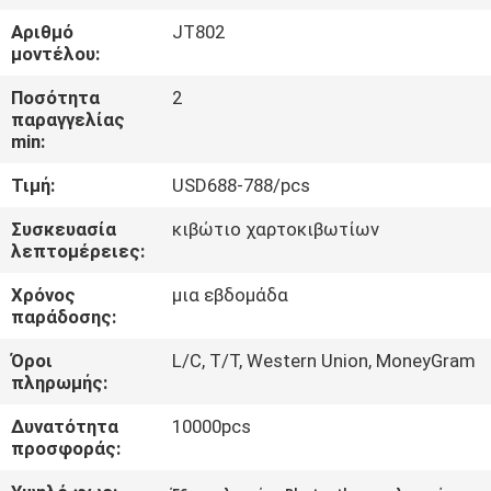
ΕΡΓΟΣΤΑΣΊΩΝ
Αριθμό
JT802
μοντέλου:
ΠΟΙΟΤΙΚΌΣ
Ποσότητα
2
ΈΛΕΓΧΟΣ
παραγγελίας
min:
Τιμή:
USD688-788/pcs
ΜΑΣ
ΕΛΆΤΕ
Συσκευασία
κιβώτιο χαρτοκιβωτίων
λεπτομέρειες:
ΣΕ
Χρόνος
μια εβδομάδα
ΕΠΑΦΉ
παράδοσης:
ΜΕ
Όροι
L/C, T/T, Western Union, MoneyGram
πληρωμής:
ΖΗΤΉΣΤΕ
Δυνατότητα
10000pcs
ΈΝΑ
προσφοράς:
ΑΠΌΣΠΑΣΜΑ