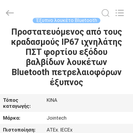
Shenzhen
Joint
Technology
Co.,
Ltd..
Έξυπνο λουκέτο Bluetooth
All
Rights
Reserved.
Προστατευόμενος από τους
ΣΠΊΤΙ
κραδασμούς IP67 ιχνηλάτης
ΠΡΟΪΌΝΤΑ
ΠΣΤ φορτίου εξόδου
βαλβίδων λουκέτων
ΕΜΦΆΝΙΣΗ
Bluetooth πετρελαιοφόρων
VR
έξυπνος
ΠΕΡΊΠΟΥ
Τόπος
ΚΙΝΑ
καταγωγής:
ΕΜΕΊΣ
Μάρκα:
Jointech
ΓΎΡΟΣ
Πιστοποίηση:
ATEx. IECEx