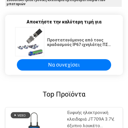
μπαταριών
Αποκτήστε την καλύτερη τιμή για
Προστατευόμενος από τους
κραδασμούς IP67 ιχνηλάτης ΠΣΤ
φορτίου εξόδου βαλβίδων
λουκέτων Bluetooth
πετρελαιοφόρων έξυπνος
Να συνεχίσει
Top Προϊόντα
Ευφυής ηλεκτρονική
κλειδαριά JT709A 3.7V,
έξυπνο λουκέτο