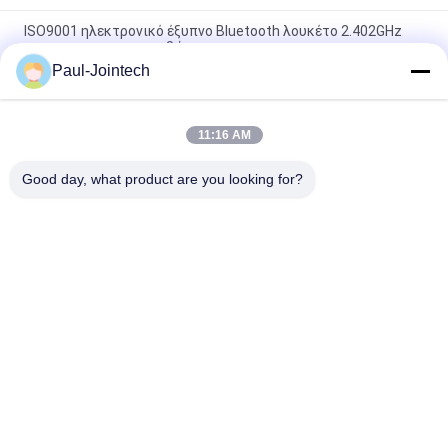
ISO9001 ηλεκτρονικό έξυπνο Bluetooth λουκέτο 2.402GHz
για το εμπορευματοκιβώτιο
Paul-Jointech
Ηλεκτρονικό έξυπνο Bluetooth λουκέτο 3G με την μπαταρία
20000mAh
11:16 AM
Το CE ενέκρινε το μίνι αντίκτυπο κλειδαριών ιχνηλατών ΠΣΤ
Bluetooth 3G - ανθεκτικό
Good day, what product are you looking for?
Λαϊκή κατηγορία
Όλα
Ακολουθώντας 
Κλειδαριά 
Λουκέτο ΠΣΤ
Εμπορευματοκιβωτίων 
ΠΣΤ
Έξυπνη Κλειδαριά 
Έξυπνο Λουκέτο 
ΠΣΤ
Bluetooth
Καταδίωξη 
Συσκευές Ελέγχου 
Σφραγίδων 
Θερμοκρασίας 
Εμπορευματοκιβωτίων
Κρύων Αλυσίδων