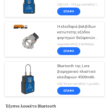
4500mAh Bluetooth
USD135~ 195 per unit MOQ:1UNIT
ΕΠΑΦΉ
Η κλειδαριά βαλβίδων
κατώτατης εξόδου
φορτηγών δεξαμενών
πετρελαίου έξυπνη
negotiate MOQ:2 ΜΟΝΑΔΑ
ξεκλειδώνει με το IEC
ΕΠΑΦΉ
την πρώην πιστοποίηση
Bluetooth της Lora
βιομηχανικό πλαστικό
κλειδαριών 4500mAh
βαλβίδων λουκέτων
USD 99 per unit MOQ:1 μονάδα
ΠΣΤ ακολουθώντας
ΕΠΑΦΉ
Έξυπνο λουκέτο Bluetooth