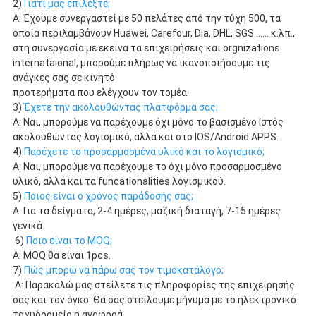
2) 
Γιατί μας επιλέξτε;
Α: Έχουμε συνεργαστεί με 50 πελάτες από την τύχη 500, τα 
οποία περιλαμβάνουν Huawei, Carefour, Dia, DHL, SGS ...... κ.λπ.,
στη συνεργασία με εκείνα τα επιχειρήσεις και orgnizations 
internataional, μπορούμε πλήρως να ικανοποιήσουμε τις 
ανάγκες σας σε κινητό
προτερήματα που ελέγχουν τον τομέα.
3) 
Έχετε την ακολουθώντας πλατφόρμα σας;
Α: Ναι, μπορούμε να παρέχουμε όχι μόνο το βασισμένο Ιστός 
ακολουθώντας λογισμικό, αλλά και στο IOS/Android APPS.
4) 
Παρέχετε το προσαρμοσμένα υλικό και το λογισμικό;
Α: Ναι, μπορούμε να παρέχουμε το όχι μόνο προσαρμοσμένο 
υλικό, αλλά και τα funcationalities λογισμικού.
5) 
Ποιος είναι ο χρόνος παράδοσής σας;
Α: Για τα δείγματα, 2-4 ημέρες, μαζική διαταγή, 7-15 ημέρες 
γενικά.
 6) 
Ποιο είναι το MOQ;
Α: MOQ θα είναι 1pcs.
7) 
Πώς μπορώ να πάρω σας τον τιμοκατάλογο;
Α: Παρακαλώ μας στείλετε τις πληροφορίες της επιχείρησής 
σας και τον όγκο. Θα σας στείλουμε μήνυμα με το ηλεκτρονικό 
ταχυδρομείο η αναφορά.