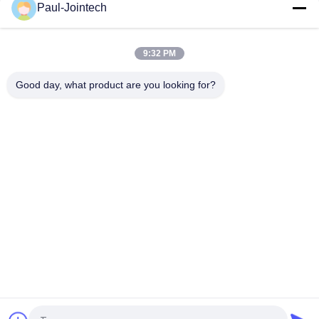
Paul-Jointech
Ηλεκτρονικό έξυπνο Bluetooth λουκέτο 3G με την μπαταρία
20000mAh
9:32 PM
Το CE ενέκρινε το μίνι αντίκτυπο κλειδαριών ιχνηλατών ΠΣΤ
Bluetooth 3G - ανθεκτικό
Good day, what product are you looking for?
Λαϊκή κατηγορία
Όλα
Ακολουθώντας 
Κλειδαριά 
Λουκέτο ΠΣΤ
Εμπορευματοκιβωτίων 
ΠΣΤ
Έξυπνη Κλειδαριά 
Έξυπνο Λουκέτο 
ΠΣΤ
Bluetooth
Καταδίωξη 
Συσκευές Ελέγχου 
Σφραγίδων 
Θερμοκρασίας 
Εμπορευματοκιβωτίων
Κρύων Αλυσίδων
Ιχνηλάτης ΠΣΤ 
Ακολουθώντας 
Εμπορευματοκιβωτίων
Λογισμικό ΠΣΤ 
Οχημάτων