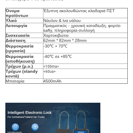
Όνομα 
Έξυπνη ακολουθώντας κλειδαριά ΠΣΤ
προϊόντων
Υλικό
Νάυλον & ίνα υάλου
Λειτουργία
Πραγματικός - χρονική καταδίωξη, φορτίο 
safty, πληροφορία-συλλογή
Συσκευασία
Χαρτοκιβώτιο
Διάσταση
62mm * 82mm * 28mm
Θερμοκρασία 
-30℃ + 70℃
(εργασία)
Θερμοκρασία 
-40℃ σε +85℃
(αποθήκευση)
Τρέχων (μ.ο.)
<100ma>
Τρέχων (standy 
<60ua>
κοντά)
Μπαταρία
4500mAh