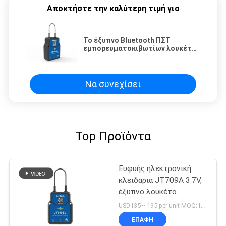
Αποκτήστε την καλύτερη τιμή για
Το έξυπνο Bluetooth ΠΣΤ
εμπορευματοκιβωτίων λουκέτο
4500mAh GSM στεγανοποιεί την
ασφαλή κλειδαριά
Να συνεχίσει
Top Προϊόντα
Ευφυής ηλεκτρονική
κλειδαριά JT709A 3.7V,
έξυπνο λουκέτο
4500mAh Bluetooth
USD135~ 195 per unit MOQ:1UNIT
ΕΠΑΦΉ