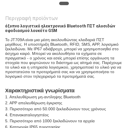
Περιγραφή προϊόντων
έξυπνο λογιστικό ηλεκτρονικό Bluetooth ΠΣΤ αλυσιδών 
εφοδιασμού λουκέτο GSM
Το JT709A είναι μια μέση ακολουθώντας κλειδαριά ΠΣΤ 
μεγέθους. Η υποστήριξη Bluetooth, RFID, SMS, APP, λογισμικό 
ξεκλειδώνει. Με IP67 αδιάβροχο, μπορεί να χρησιμοποιηθεί στο 
άσχημο καιρό. Μπορεί να ακολουθήσει τα οχήματα σε 
πραγματικό - ο χρόνος και εσείς μπορεί επίσης οργάνωση τα 
στοιχεία 
που φορτώνουν
 το διάστημα ως αίτημά σας. Παρέχουμε 
το υλικό και η υπηρεσία λογισμικού, χρησιμοποιεί το υλικό για να 
προστατεύσει τα προτερήματά σας και να χρησιμοποιήσει το 
λογισμικό στον τηλεχειρισμό τα προτερήματά σας.
Χαρακτηριστικά γνωρίσματα
1. Απελευθέρωση μη-αντίληψης Bluetooth
2. APP απελευθέρωση έγκρισης
3. Περισσότερο από 50.000 ξεκλειδώνουν τους χρόνους
4. Επανακαταλογηστέος
5. Περισσότερο από 1000 ξεκλειδώνουν τα αρχεία
6. Κατηγορία IP65 προστασίας