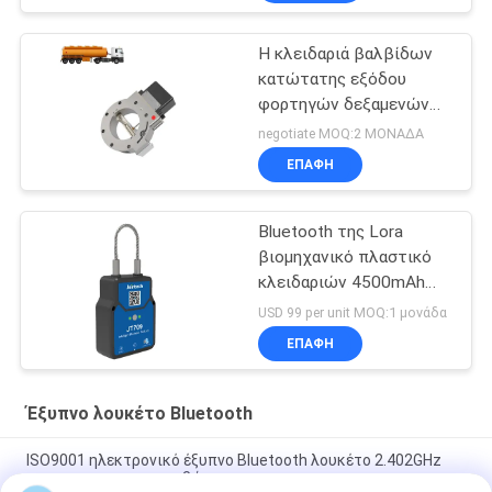
Η κλειδαριά βαλβίδων
κατώτατης εξόδου
φορτηγών δεξαμενών
πετρελαίου έξυπνη
negotiate MOQ:2 ΜΟΝΑΔΑ
ξεκλειδώνει με το IEC
ΕΠΑΦΉ
την πρώην πιστοποίηση
Bluetooth της Lora
βιομηχανικό πλαστικό
κλειδαριών 4500mAh
βαλβίδων λουκέτων
USD 99 per unit MOQ:1 μονάδα
ΠΣΤ ακολουθώντας
ΕΠΑΦΉ
Έξυπνο λουκέτο Bluetooth
ISO9001 ηλεκτρονικό έξυπνο Bluetooth λουκέτο 2.402GHz
για το εμπορευματοκιβώτιο