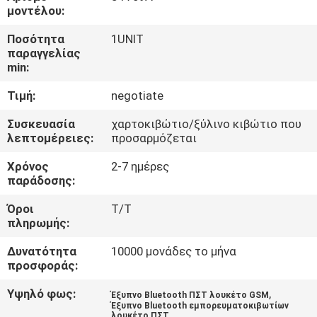
ΕΡΓΟΣΤΑΣΊΩΝ
μοντέλου:
Ποσότητα
1UNIT
ΠΟΙΟΤΙΚΌΣ
παραγγελίας
min:
ΈΛΕΓΧΟΣ
Τιμή:
negotiate
ΜΑΣ
Συσκευασία
χαρτοκιβώτιο/ξύλινο κιβώτιο που
λεπτομέρειες:
προσαρμόζεται
ΕΛΆΤΕ
Χρόνος
2-7 ημέρες
ΣΕ
παράδοσης:
ΕΠΑΦΉ
Όροι
T/T
ΜΕ
πληρωμής:
Δυνατότητα
10000 μονάδες το μήνα
ΖΗΤΉΣΤΕ
προσφοράς:
ΈΝΑ
Υψηλό φως:
,
Έξυπνο Bluetooth ΠΣΤ λουκέτο GSM
Έξυπνο Bluetooth εμπορευματοκιβωτίων
ΑΠΌΣΠΑΣΜΑ
λουκέτο ΠΣΤ