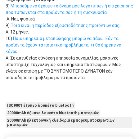
8) 
Μπορούμε να έχουμε το όνομά μας λογότυπων ή επιχείρησης 
που τυπώνεται στα προϊόντα σας ή τη συσκευασία;
Α: Ναι, φυσικά.
9) 
Ποια είναι η περίοδος εξουσιοδότησης προϊόντων σας;
Α: 12 μήνες.
10) 
Ποια υπηρεσία μεταπώλησης μπορώ να πάρω; Εάν τα 
προϊόντα έχουν τα ποιοτικά προβλήματα, τι θα έπρεπε να 
κάνω;
Α: Σε απευθείας σύνδεση υπηρεσία συνομιλίας, μακρινές 
υποστήριξη τεχνολογίας και υπηρεσία πλατφορμών. Μας 
ελάτε σε επαφή με ΤΟ ΣΥΝΤΟΜΟΤΕΡΟ ΔΥΝΑΤΌΝ εάν 
οποιοδήποτε πρόβλημα με τα προϊόντα.
ISO9001 έξυπνο λουκέτο bluetooth
20000mAh έξυπνο λουκέτο bluetooth μπαταριών
20000mAh ηλεκτρονική κλειδαριά εμπορευματοκιβωτίων
μπαταριών