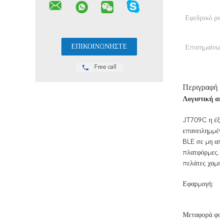
Εφεδρικό ρ
Επισημαίνω
Free call
Περιγραφή
Λογιστική α
JT709C η έξυ
επανειλημμέν
BLE σε μη απ
πλατφόρμες.
πελάτες χαμη
Εφαρμογή:
Μεταφορά φορ