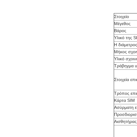
Στοιχείο
Μέγεθος
Βάρος
Υλικό της S
Η διάμετρος
Μήκος σχοι
Υλικό σχοιν
Τράβηγμα υ
Στοιχεία επ
Τρόπος επι
Κάρτα SIM
Ασύρματη ε
Προσδιορισ
Αισθητήρας