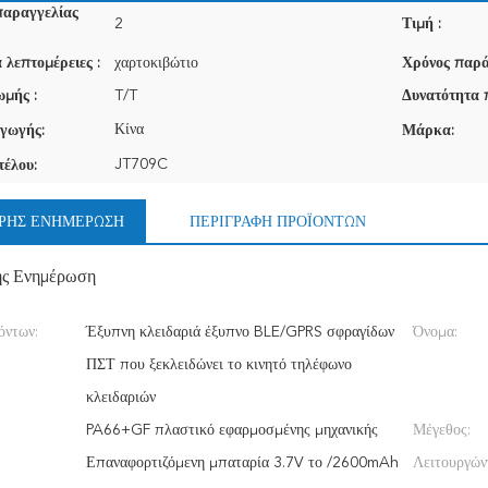
παραγγελίας
2
Τιμή :
 λεπτομέρειες :
χαρτοκιβώτιο
Χρόνος παρά
μής :
T/T
Δυνατότητα 
Κίνα
γωγής:
Μάρκα:
JT709C
τέλου:
ΡΉΣ ΕΝΗΜΈΡΩΣΗ
ΠΕΡΙΓΡΑΦΉ ΠΡΟΪΌΝΤΩΝ
ής Ενημέρωση
όντων:
Έξυπνη κλειδαριά έξυπνο BLE/GPRS σφραγίδων
Όνομα:
ΠΣΤ που ξεκλειδώνει το κινητό τηλέφωνο
κλειδαριών
PA66+GF πλαστικό εφαρμοσμένης μηχανικής
Μέγεθος:
Επαναφορτιζόμενη μπαταρία 3.7V το /2600mAh
Λειτουργών