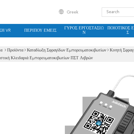
Greek
ΓΎΡΟΣ ΕΡΓΟΣΤΑΣΊΩ
ΠΟΙΟΤΙΚΌΣ 
ΣΗ VR
ΠΕΡΊΠΟΥ ΕΜΕΊΣ
Ν
Σ
δα
Προϊόντα
Καταδίωξη Σφραγίδων Εμπορευματοκιβωτίων
Κινητή Σφρα
στική Κλειδαριά Εμπορευματοκιβωτίων ΠΣΤ Λιβρών