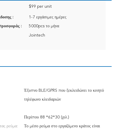
$99 per unit
δοσης :
1-7 εργάσιμες ημέρες
προσφοράς :
5000pcs το μήνα
Jointech
Έξυπνο BLE/GPRS που ξεκλειδώνει το κινητό
τηλέφωνο κλειδαριών
Περίπου 88 *62*30 (χιλ.)
τας ρεύμα:
Το μέσο ρεύμα στο εργαζόμενο κράτος είναι