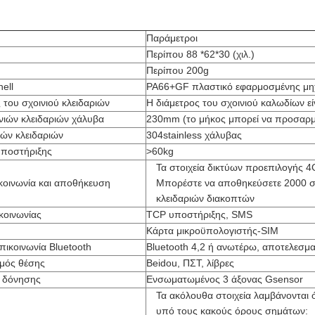
Παράμετροι
Περίπου 88 *62*30 (χιλ.)
Περίπου 200g
hell
PA66+GF πλαστικό εφαρμοσμένης μη
 του σχοινιού κλειδαριών
Η διάμετρος του σχοινιού καλωδίων ε
νιών κλειδαριών χάλυβα
230mm (το μήκος μπορεί να προσαρμ
ιών κλειδαριών
304stainless χάλυβας
ποστήριξης
>60kg
Τα στοιχεία δικτύων προεπιλογής 
ικοινωνία και αποθήκευση
Μπορέστε να αποθηκεύσετε 2000 συ
κλειδαριών διακοπτών
κοινωνίας
TCP υποστήριξης, SMS
Κάρτα μικροϋπολογιστής-SIM
πικοινωνία Bluetooth
Bluetooth 4,2 ή ανωτέρω, αποτελεσμ
μός θέσης
Beidou, ΠΣΤ, λίβρες
 δόνησης
Ενσωματωμένος 3 άξονας Gsensor
Τα ακόλουθα στοιχεία λαμβάνονται 
υπό τους κακούς όρους σημάτων: