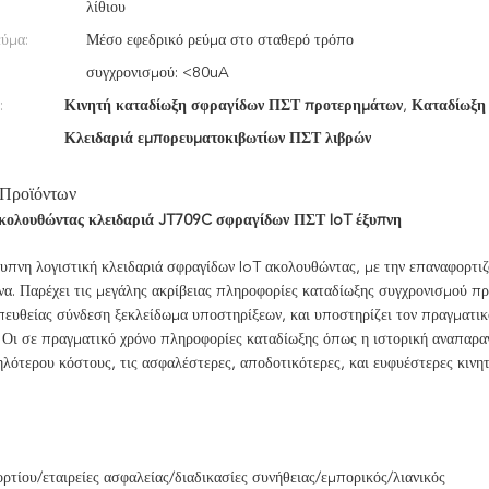
λίθιου
εύμα:
Μέσο εφεδρικό ρεύμα στο σταθερό τρόπο
συγχρονισμού: <80uA
:
Κινητή καταδίωξη σφραγίδων ΠΣΤ προτερημάτων
,
Καταδίωξη
Κλειδαριά εμπορευματοκιβωτίων ΠΣΤ λιβρών
 Προϊόντων
κολουθώντας κλειδαριά
JT709C
σφραγίδων ΠΣΤ IoT έξυπνη
πνη λογιστική κλειδαριά σφραγίδων IoT ακολουθώντας, με την επαναφορτιζό
α. Παρέχει τις μεγάλης ακρίβειας πληροφορίες καταδίωξης συγχρονισμού πρ
ευθείας σύνδεση ξεκλείδωμα υποστηρίξεων, και υποστηρίζει τον πραγματικό 
 Οι σε πραγματικό χρόνο πληροφορίες καταδίωξης όπως η ιστορική αναπαραγ
λότερου κόστους, τις ασφαλέστερες, αποδοτικότερες, και ευφυέστερες κινητ
τίου/εταιρείες ασφαλείας/διαδικασίες συνήθειας/εμπορικός/λιανικός