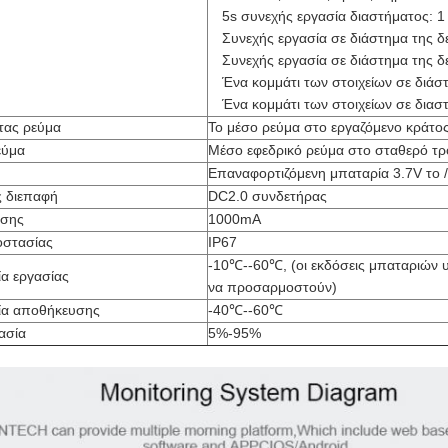
5s συνεχής εργασία διαστήματος: 1
Συνεχής εργασία σε διάστημα της δε
Συνεχής εργασία σε διάστημα της δε
Ένα κομμάτι των στοιχείων σε διάσ
Ένα κομμάτι των στοιχείων σε διασ
τας ρεύμα
Το μέσο ρεύμα στο εργαζόμενο κράτος
εύμα
Μέσο εφεδρικό ρεύμα στο σταθερό τ
Επαναφορτιζόμενη μπαταρία 3.7V το 
 διεπαφή
DC2.0 συνδετήρας
ωσης
1000mA
οστασίας
IP67
-10℃--60℃, (οι εκδόσεις μπαταριών 
α εργασίας
να προσαρμοστούν)
ία αποθήκευσης
-40℃--60℃
ασία
5%-95%