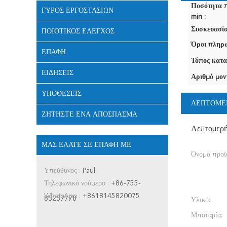
Ποσότητα 
ΓΎΡΟΣ ΕΡΓΟΣΤΑΣΊΩΝ
min :
Συσκευασία
ΠΟΙΟΤΙΚΌΣ ΈΛΕΓΧΟΣ
Όροι πληρω
ΕΠΑΦΉ
Τόπος κατα
ΕΙΔΉΣΕΙΣ
Αριθμό μον
ΥΠΟΘΈΣΕΙΣ
ΛΕΠΤΟΜΕ
ΖΗΤΉΣΤΕ ΈΝΑ ΑΠΌΣΠΑΣΜΑ
Λεπτομερ
ΜΑΣ ΕΛΆΤΕ ΣΕ ΕΠΑΦΉ ΜΕ
Όνομα προϊ
Υπεύθυνος :
Paul
Τηλεφωνικό νούμερο :
+86-755-
WhatsApp :
+8618145820075
83237778
Υλικό:
Μπαταρία: