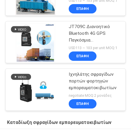
USD113 ~ 103 per unit MOQ:1
JT709C
ΕΠΑΦΉ
JT709C Διανοητικό
Bluetooth 4G GPS
Παγκόσμια
Παρακολούθηση
USD113 ~ 103 per unit MOQ:1
Ηλεκτρονικός
ΕΠΑΦΉ
ιχνηλατητής σφραγίδας
Ιχνηλάτης σφραγίδων
πορτών φορτηγών
εμπορευματοκιβωτίων
negotiate MOQ:2 μονάδες
ΕΠΑΦΉ
Καταδίωξη σφραγίδων εμπορευματοκιβωτίων