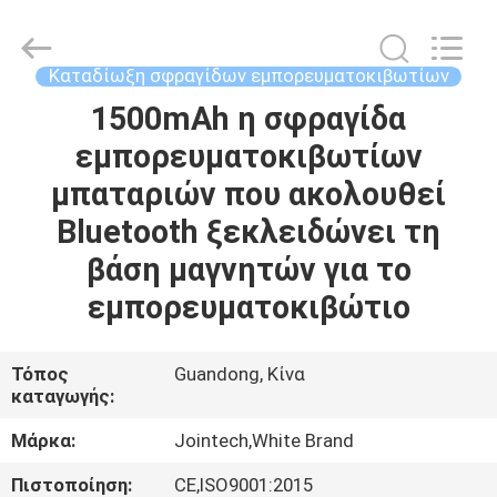
Shenzhen
Joint
Technology
Co.,
Ltd..
Καταδίωξη σφραγίδων εμπορευματοκιβωτίων
All
Rights
Reserved.
1500mAh η σφραγίδα
ΣΠΊΤΙ
εμπορευματοκιβωτίων
ΠΡΟΪΌΝΤΑ
μπαταριών που ακολουθεί
Bluetooth ξεκλειδώνει τη
ΕΜΦΆΝΙΣΗ
βάση μαγνητών για το
VR
εμπορευματοκιβώτιο
ΠΕΡΊΠΟΥ
Τόπος
Guandong, Κίνα
καταγωγής:
ΕΜΕΊΣ
Μάρκα:
Jointech,White Brand
ΓΎΡΟΣ
Πιστοποίηση:
CE,ISO9001:2015