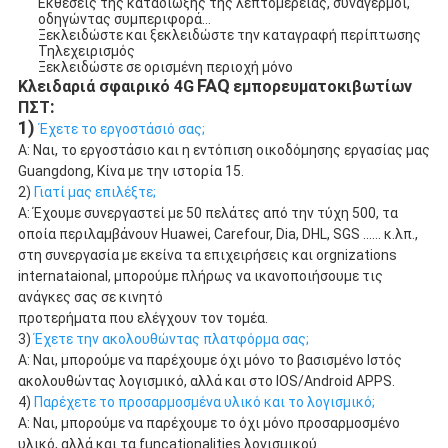
Εκθέσεις της καταδίωξης της λεπτομέρειας, συναγερμοί, 
οδηγώντας συμπεριφορά…
Ξεκλειδώστε και ξεκλειδώστε την καταγραφή περίπτωσης
Τηλεχειρισμός
Ξεκλειδώστε σε ορισμένη περιοχή μόνο
FAQ
Κλειδαριά σφαιρικό 4G
εμπορευματοκιβωτίων 
:
ΠΣΤ
1) 
Έχετε το εργοστάσιό σας;
Α: Ναι, το εργοστάσιο και η εντόπιση οικοδόμησης εργασίας μας 
Guangdong, Κίνα με την ιστορία 15.
2) 
Γιατί μας επιλέξτε;
Α: Έχουμε συνεργαστεί με 50 πελάτες από την τύχη 500, τα 
οποία περιλαμβάνουν Huawei, Carefour, Dia, DHL, SGS ...... κ.λπ.,
στη συνεργασία με εκείνα τα επιχειρήσεις και orgnizations 
internataional, μπορούμε πλήρως να ικανοποιήσουμε τις 
ανάγκες σας σε κινητό
προτερήματα που ελέγχουν τον τομέα.
3) 
Έχετε την ακολουθώντας πλατφόρμα σας;
Α: Ναι, μπορούμε να παρέχουμε όχι μόνο το βασισμένο Ιστός 
ακολουθώντας λογισμικό, αλλά και στο IOS/Android APPS.
4) 
Παρέχετε το προσαρμοσμένα υλικό και το λογισμικό;
Α: Ναι, μπορούμε να παρέχουμε το όχι μόνο προσαρμοσμένο 
υλικό, αλλά και τα funcationalities λογισμικού.