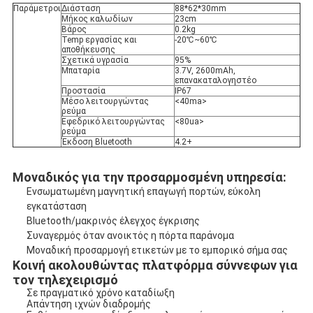
Παράμετροι
Διάσταση
88*62*30mm
Μήκος καλωδίων
23cm
Βάρος
0.2kg
Temp εργασίας και 
-20℃~60℃
αποθήκευσης
Σχετικά υγρασία
95%
Μπαταρία
3.7V, 2600mAh, 
επανακαταλογηστέο
Προστασία
IP67
Μέσο λειτουργώντας 
<40ma>

ρεύμα
Εφεδρικό λειτουργώντας 
<80ua>

ρεύμα
Έκδοση Bluetooth
4.2+
Μοναδικός για την προσαρμοσμένη υπηρεσία:
Ενσωματωμένη μαγνητική επαγωγή πορτών, εύκολη 
εγκατάσταση
Bluetooth/μακρινός έλεγχος έγκρισης
Συναγερμός όταν ανοικτός η πόρτα παράνομα
Μοναδική προσαρμογή ετικετών με το εμπορικό σήμα σας
Κοινή ακολουθώντας πλατφόρμα σύννεφων για 
τον τηλεχειρισμό
Σε πραγματικό χρόνο καταδίωξη
Απάντηση ιχνών διαδρομής