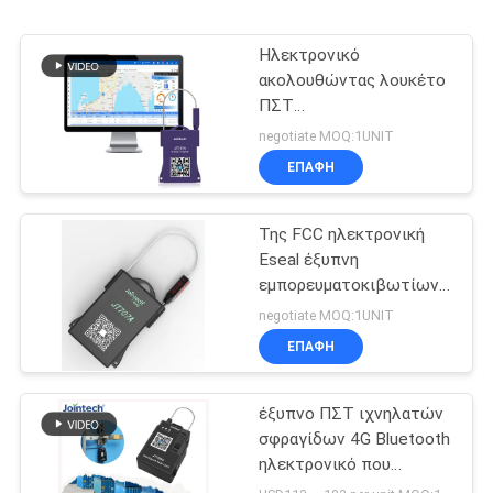
Ηλεκτρονικό
ακολουθώντας λουκέτο
ΠΣΤ
εμπορευματοκιβωτίων
negotiate MOQ:1UNIT
2G με την μπαταρία
ΕΠΑΦΉ
1500mAh
Της FCC ηλεκτρονική
Eseal έξυπνη
εμπορευματοκιβωτίων
κλειδαριών 1500mAh
negotiate MOQ:1UNIT
κλειδαριά σφραγίδων
ΕΠΑΦΉ
ΠΣΤ ηλεκτρονική
έξυπνο ΠΣΤ ιχνηλατών
σφραγίδων 4G Bluetooth
ηλεκτρονικό που
ακολουθεί Jointech