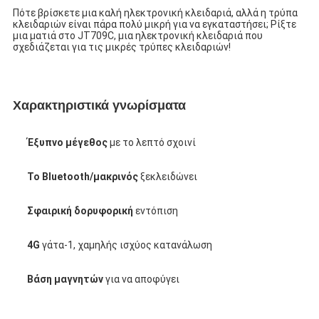
Πότε βρίσκετε μια καλή ηλεκτρονική κλειδαριά, αλλά η τρύπα 
κλειδαριών είναι πάρα πολύ μικρή για να εγκαταστήσει; Ρίξτε 
μια ματιά στο JT709C, μια ηλεκτρονική κλειδαριά που 
σχεδιάζεται για τις μικρές τρύπες κλειδαριών!
Χαρακτηριστικά γνωρίσματα
Έξυπνο μέγεθος
 με το λεπτό σχοινί
Το Bluetooth/μακρινός
 ξεκλειδώνει
Σφαιρική δορυφορική
 εντόπιση
4G
 γάτα-1, χαμηλής ισχύος κατανάλωση
Βάση μαγνητών
 για να αποφύγει