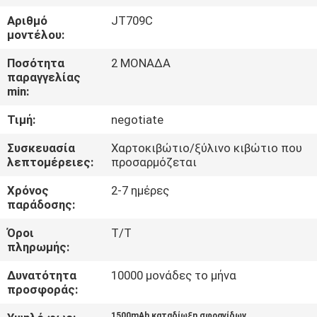
ΕΡΓΟΣΤΑΣΊΩΝ
Αριθμό
JT709C
μοντέλου:
ΠΟΙΟΤΙΚΌΣ
Ποσότητα
2 ΜΟΝΑΔΑ
ΈΛΕΓΧΟΣ
παραγγελίας
min:
Τιμή:
negotiate
ΜΑΣ
ΕΛΆΤΕ
Συσκευασία
Χαρτοκιβώτιο/ξύλινο κιβώτιο που
λεπτομέρειες:
προσαρμόζεται
ΣΕ
Χρόνος
2-7 ημέρες
ΕΠΑΦΉ
παράδοσης:
ΜΕ
Όροι
T/T
πληρωμής:
ΖΗΤΉΣΤΕ
Δυνατότητα
10000 μονάδες το μήνα
ΈΝΑ
προσφοράς:
ΑΠΌΣΠΑΣΜΑ
1500mAh καταδίωξη σφραγίδων