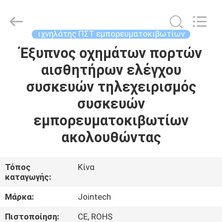
Shenzhen
Joint
Technology
Co.,
Ltd..
ιχνηλάτης ΠΣΤ εμπορευματοκιβωτίων
All
Rights
Reserved.
Έξυπνος οχημάτων πορτών
ΣΠΊΤΙ
αισθητήρων ελέγχου
ΠΡΟΪΌΝΤΑ
συσκευών τηλεχειρισμός
συσκευών
ΕΜΦΆΝΙΣΗ
εμπορευματοκιβωτίων
VR
ακολουθώντας
ΠΕΡΊΠΟΥ
Τόπος
Κίνα
καταγωγής:
ΕΜΕΊΣ
Μάρκα:
Jointech
ΓΎΡΟΣ
Πιστοποίηση:
CE, ROHS