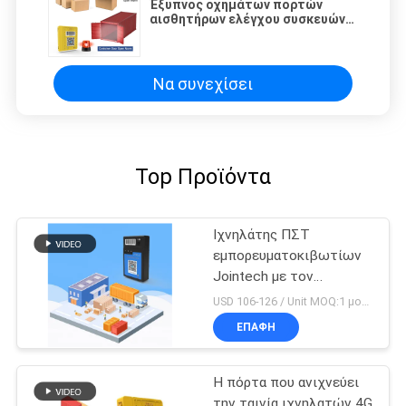
Έξυπνος οχημάτων πορτών
αισθητήρων ελέγχου συσκευών
τηλεχειρισμός συσκευών
εμπορευματοκιβωτίων
ακολουθώντας
Να συνεχίσει
Top Προϊόντα
Ιχνηλάτης ΠΣΤ
εμπορευματοκιβωτίων
Jointech με τον
αισθητήρα θερμοκρασίας
USD 106-126 / Unit MOQ:1 μονάδα
για την κρύα αλυσίδα
ΕΠΑΦΉ
λογιστική
Η πόρτα που ανιχνεύει
την ταινία ιχνηλατών 4G