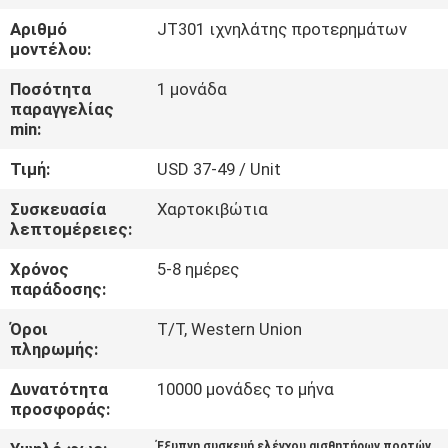
ΕΡΓΟΣΤΑΣΊΩΝ
Αριθμό
JT301 ιχνηλάτης προτερημάτων
μοντέλου:
ΠΟΙΟΤΙΚΌΣ
Ποσότητα
1 μονάδα
ΈΛΕΓΧΟΣ
παραγγελίας
min:
Τιμή:
USD 37-49 / Unit
ΜΑΣ
ΕΛΆΤΕ
Συσκευασία
Χαρτοκιβώτια
λεπτομέρειες:
ΣΕ
Χρόνος
5-8 ημέρες
ΕΠΑΦΉ
παράδοσης:
ΜΕ
Όροι
T/T, Western Union
πληρωμής:
ΖΗΤΉΣΤΕ
Δυνατότητα
10000 μονάδες το μήνα
ΈΝΑ
προσφοράς:
ΑΠΌΣΠΑΣΜΑ
Έξυπνη συσκευή ελέγχου αισθητήρων πορτών