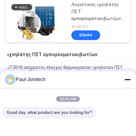
Λογιστικός ιχνηλάτης
ΠΣΤ
εμπορευματοκιβωτίων
συνήθειας
45 MOQ:5
ΕΠΑΦΉ
ιχνηλάτης ΠΣΤ εμπορευματοκιβωτίων
JT301B ασύρματος έλεγχος θερμοκρασίας ιχνηλατών ΠΣΤ
μαγνητών 4G για τα κατεψυγμένα οχήματα
Paul-Jointech
Ελεγκτικός ιχνηλάτης ΠΣΤ εμπορευματοκιβωτίων πορτών
μέσα στο εμπορευματοκιβώτιο 3 μήνες μπαταριών
10:23 AM
Αντικλεπτικός ιχνηλάτης IP67 ΠΣΤ εμπορευματοκιβωτίων
αργιλίου Jointech αδιάβροχος
Good day, what product are you looking for?
Λαϊκή κατηγορία
Όλα