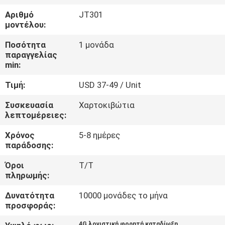
ΕΡΓΟΣΤΑΣΊΩΝ
Αριθμό
JT301
μοντέλου:
ΠΟΙΟΤΙΚΌΣ
Ποσότητα
1 μονάδα
ΈΛΕΓΧΟΣ
παραγγελίας
min:
Τιμή:
USD 37-49 / Unit
ΜΑΣ
ΕΛΆΤΕ
Συσκευασία
Χαρτοκιβώτια
λεπτομέρειες:
ΣΕ
Χρόνος
5-8 ημέρες
ΕΠΑΦΉ
παράδοσης:
ΜΕ
Όροι
T/T
πληρωμής:
ΖΗΤΉΣΤΕ
Δυνατότητα
10000 μονάδες το μήνα
ΈΝΑ
προσφοράς:
ΑΠΌΣΠΑΣΜΑ
4G λογιστική φορητή καταδίωξη