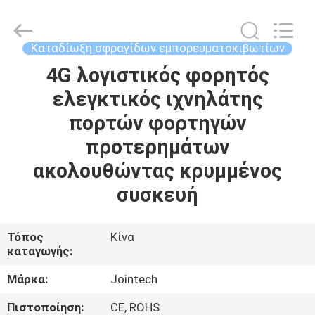
Shenzhen
Joint
Technology
Co.,
Ltd..
Καταδίωξη σφραγίδων εμπορευματοκιβωτίων
All
Rights
Reserved.
4G λογιστικός φορητός
ΣΠΊΤΙ
ελεγκτικός ιχνηλάτης
ΠΡΟΪΌΝΤΑ
πορτών φορτηγών
προτερημάτων
ΕΜΦΆΝΙΣΗ
ακολουθώντας κρυμμένος
VR
συσκευή
ΠΕΡΊΠΟΥ
Τόπος
Κίνα
καταγωγής:
ΕΜΕΊΣ
Μάρκα:
Jointech
ΓΎΡΟΣ
Πιστοποίηση:
CE, ROHS