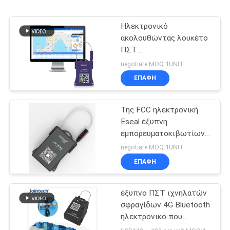
Ηλεκτρονικό
ακολουθώντας λουκέτο
ΠΣΤ
εμπορευματοκιβωτίων
negotiate MOQ:1UNIT
2G με την μπαταρία
ΕΠΑΦΉ
1500mAh
Της FCC ηλεκτρονική
Eseal έξυπνη
εμπορευματοκιβωτίων
κλειδαριών 1500mAh
negotiate MOQ:1UNIT
κλειδαριά σφραγίδων
ΕΠΑΦΉ
ΠΣΤ ηλεκτρονική
έξυπνο ΠΣΤ ιχνηλατών
σφραγίδων 4G Bluetooth
ηλεκτρονικό που
ακολουθεί Jointech