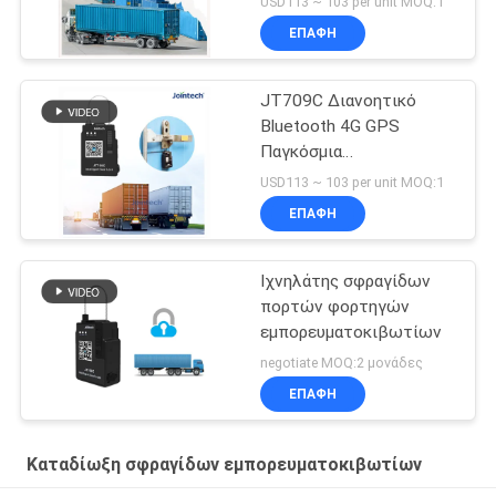
USD113 ~ 103 per unit MOQ:1
JT709C
ΕΠΑΦΉ
JT709C Διανοητικό
Bluetooth 4G GPS
Παγκόσμια
Παρακολούθηση
USD113 ~ 103 per unit MOQ:1
Ηλεκτρονικός
ΕΠΑΦΉ
ιχνηλατητής σφραγίδας
Ιχνηλάτης σφραγίδων
πορτών φορτηγών
εμπορευματοκιβωτίων
negotiate MOQ:2 μονάδες
ΕΠΑΦΉ
Καταδίωξη σφραγίδων εμπορευματοκιβωτίων