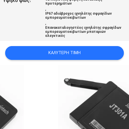
Υψηλό φως:
προτερημάτων
,
IP67 αδιάβροχος ιχνηλάτης σφραγίδων
SITEMAP
εμπορευματοκιβωτίων
,
Επανακαταλογηστέος ιχνηλάτης σφραγίδων
εμπορευματοκιβωτίων μπαταριών
PRIVACY
ελεγκτικός
POLICY
ΚΑΛΎΤΕΡΗ ΤΙΜΉ