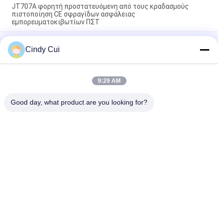
JT707A φορητή προστατευόμενη από τους κραδασμούς
πιστοποίηση CE σφραγίδων ασφάλειας
εμπορευματοκιβωτίων ΠΣΤ
Εμπορευματοκιβώτιο ιχνηλατών 4G ΠΣΤ προτερημάτων
Cindy Cui
λουκέτων μαγνητών που εντοπίζει την ηλεκτρονική
σφραγίδα ΠΣΤ
Έξυπνο εμπορευματοκιβώτιο φορτηγών λουκέτων ΠΣΤ
9:29 AM
ηλεκτρονικό που ακολουθεί την ψηφιακή κλειδαριά
σφραγίδων ασφάλειας
Good day, what product are you looking for?
Λαϊκή κατηγορία
Όλα
Ακολουθώντας 
Κλειδαριά 
Λουκέτο ΠΣΤ
Εμπορευματοκιβωτίων 
ΠΣΤ
Έξυπνη Κλειδαριά 
Έξυπνο Λουκέτο 
ΠΣΤ
Bluetooth
Καταδίωξη 
Συσκευές Ελέγχου 
Σφραγίδων 
Θερμοκρασίας 