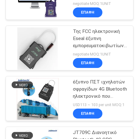
εμπορευματοκιβωτίων
negotiate MOQ:1UNIT
2G με την μπαταρία
ΕΠΑΦΉ
1500mAh
Της FCC ηλεκτρονική
Eseal έξυπνη
εμπορευματοκιβωτίων
κλειδαριών 1500mAh
negotiate MOQ:1UNIT
κλειδαριά σφραγίδων
ΕΠΑΦΉ
ΠΣΤ ηλεκτρονική
έξυπνο ΠΣΤ ιχνηλατών
σφραγίδων 4G Bluetooth
ηλεκτρονικό που
ακολουθεί Jointech
USD113 ~ 103 per unit MOQ:1
JT709C
ΕΠΑΦΉ
JT709C Διανοητικό