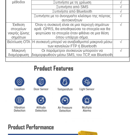
μέθοδοι
Ξυπνήστε με τη χρέωση
√
Ξυπνήστε από SMS
√
Ξυπνήστε από Bluetooth
√
Ξυπνήστε με το άνοιγμα/το κλείσιμο της πόρτας
√
αυτοκινήτων
Έκθεση
Όταν η συσκευή είναι σε μια περιοχή σημάτων
√
στοιχείων
αριθ. GPRS, θα αποθηκεύσει τα στοιχεία και θα
νεκρής ζώνης
φορτώσει τα στοιχεία όταν φθάνει σε μια θέση
σημάτων
όπου υπάρχει σήμα.
Βελτίωση OTA
Η συσκευή μπορεί να αναβαθμιστεί μακρινά μέσω
√
των καναλιών FTP ή Bluetooth
Μακρινή
Οι παράμετροι συσκευών μπορούν να
√
διαμόρφωση
διαμορφωθούν μέσω SMS, του TCP, και Bluetooth