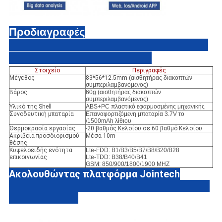
Προδιαγραφές
Στοιχείο
Περιγραφές
Μέγεθος
83*56*12.5mm
(αισθητήρας διακοπτών
συμπεριλαμβανόμενος)
Βάρος
60g (αισθητήρας διακοπτών
συμπεριλαμβανόμενος)
Υλικό της Shell
ABS+PC πλαστικό εφαρμοσμένης μηχανικής
Συνοδευτική μπαταρία
Επαναφορτιζόμενη μπαταρία 3.7V το
/1500mAh λίθιου
Θερμοκρασία εργασίας
-20 βαθμός Κελσίου σε 60 βαθμό Κελσίου
Ακρίβεια προσδιορισμού
Μέσα 10m
θέσης
Κυψελοειδής ενότητα
Lte-FDD: B1/B3/B5/B7/B8/B20/B28
επικοινωνίας
Lte-TDD: B38/B40/B41
GSM: 850/900/1800/1900 MHZ
Ακολουθώντας πλατφόρμα Jointech