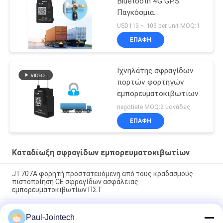
Bluetooth 4G GPS
Παγκόσμια
Παρακολούθηση
USD113 ~ 103 per unit MOQ:1
Ηλεκτρονικός
ΕΠΑΦΉ
ιχνηλατητής σφραγίδας
Ιχνηλάτης σφραγίδων
πορτών φορτηγών
εμπορευματοκιβωτίων
negotiate MOQ:2 μονάδες
ΕΠΑΦΉ
Καταδίωξη σφραγίδων εμπορευματοκιβωτίων
JT707A φορητή προστατευόμενη από τους κραδασμούς
πιστοποίηση CE σφραγίδων ασφάλειας
εμπορευματοκιβωτίων ΠΣΤ
Εμπορευματοκιβώτιο ιχνηλατών 4G ΠΣΤ προτερημάτων
Paul-Jointech
λουκέτων μαγνητών που εντοπίζει την ηλεκτρονική