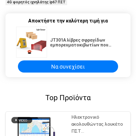
4G φορητός ιχνηλάτης ip67 ΠΣΤ
Αποκτήστε την καλύτερη τιμή για
JT301A λίβρες σφραγίδων
εμπορευματοκιβωτίων που
ακολουθούν τοποθετώντας
ιχνηλάτη θέσης αισθητήρων
πορτών τον ανοίγοντας
Να συνεχίσει
Top Προϊόντα
Ηλεκτρονικό
ακολουθώντας λουκέτο
ΠΣΤ