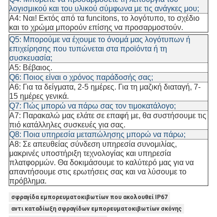
λογισμικού και του υλικού σύμφωνα με τις ανάγκες μου;
A4: Ναι! Εκτός από τα funcitons, το λογότυπο, το σχέδιο
και το χρώμα μπορούν επίσης να προσαρμοστούν.
Q5: Μπορούμε να έχουμε το όνομά μας λογότυπων ή
επιχείρησης που τυπώνεται στα προϊόντα ή τη
συσκευασία;
A5: Βέβαιος.
Q6: Ποιος είναι ο χρόνος παράδοσής σας;
A6: Για τα δείγματα, 2-5 ημέρες. Για τη μαζική διαταγή, 7-
15 ημέρες γενικά.
Q7: Πώς μπορώ να πάρω σας τον τιμοκατάλογο;
A7: Παρακαλώ μας ελάτε σε επαφή με, θα συστήσουμε τις
πιό κατάλληλες συσκευές για σας.
Q8: Ποια υπηρεσία μεταπώλησης μπορώ να πάρω;
A8: Σε απευθείας σύνδεση υπηρεσία συνομιλίας,
μακρινές υποστήριξη τεχνολογίας και υπηρεσία
πλατφορμών. Θα δοκιμάσουμε το καλύτερό μας για να
απαντήσουμε στις ερωτήσεις σας και να λύσουμε το
πρόβλημα.
σφραγίδα εμπορευματοκιβωτίων που ακολουθεί IP67
αντι καταδίωξη σφραγίδων εμπορευματοκιβωτίων σκόνης