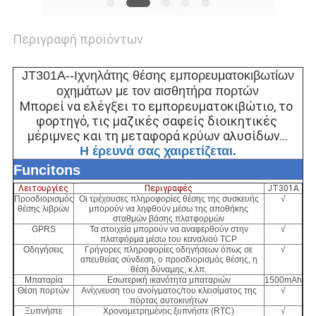
Περιγραφή προϊόντων
JT301A--Ιχνηλάτης θέσης εμπορευματοκιβωτίων
οχημάτων με τον αισθητήρα πορτών
Μπορεί να ελέγξει το εμπορευματοκιβώτιο, το 
φορτηγό, τις μαζικές σαφείς διοικητικές 
μέριμνες και τη μεταφορά κρύων αλυσίδων…
Η έρευνά σας χαιρετίζεται.
Funcitons
Λειτουργίες
Περιγραφές
JT301A
Προσδιορισμός
Οι τρέχουσες πληροφορίες θέσης της συσκευής
√
θέσης λιβρών
μπορούν να ληφθούν μέσω της αποθήκης
σταθμών βάσης πλατφορμών
GPRS
Τα στοιχεία μπορούν να αναφερθούν στην
√
πλατφόρμα μέσω του καναλιού TCP
Οδηγήσεις
Γρήγορες πληροφορίες οδηγήσεων όπως σε
√
απευθείας σύνδεση, ο προσδιορισμός θέσης, η
θέση δύναμης, κ.λπ.
Μπαταρία
Εσωτερική ικανότητα μπαταριών
1500mAh
Θέση πορτών
Ανίχνευση του ανοίγματος/του κλεισίματος της
√
πόρτας αυτοκινήτων
Ξυπνήστε
Χρονομετρημένος ξυπνήστε (RTC)
√