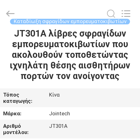
Shenzhen
Joint
Technology
Co.,
Ltd..
Καταδίωξη σφραγίδων εμπορευματοκιβωτίων
All
Rights
Reserved.
JT301A λίβρες σφραγίδων
ΣΠΊΤΙ
εμπορευματοκιβωτίων που
ΠΡΟΪΌΝΤΑ
ακολουθούν τοποθετώντας
ιχνηλάτη θέσης αισθητήρων
ΕΜΦΆΝΙΣΗ
πορτών τον ανοίγοντας
VR
Τόπος
Κίνα
καταγωγής:
ΠΕΡΊΠΟΥ
ΕΜΕΊΣ
Μάρκα:
Jointech
Αριθμό
JT301A
ΓΎΡΟΣ
μοντέλου: