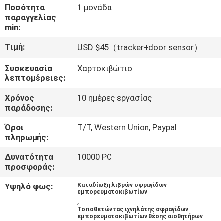
ΕΡΓΟΣΤΑΣΊΩΝ
Ποσότητα
1 μονάδα
παραγγελίας
min:
ΠΟΙΟΤΙΚΌΣ
Τιμή:
USD $45（tracker+door sensor）
ΈΛΕΓΧΟΣ
Συσκευασία
Χαρτοκιβώτιο
λεπτομέρειες:
ΜΑΣ
Χρόνος
10 ημέρες εργασίας
ΕΛΆΤΕ
παράδοσης:
ΣΕ
Όροι
T/T, Western Union, Paypal
ΕΠΑΦΉ
πληρωμής:
ΜΕ
Δυνατότητα
10000 PC
προσφοράς:
ΖΗΤΉΣΤΕ
Υψηλό φως:
Καταδίωξη λιβρών σφραγίδων
εμπορευματοκιβωτίων
ΈΝΑ
,
Τοποθετώντας ιχνηλάτης σφραγίδων
ΑΠΌΣΠΑΣΜΑ
εμπορευματοκιβωτίων θέσης αισθητήρων