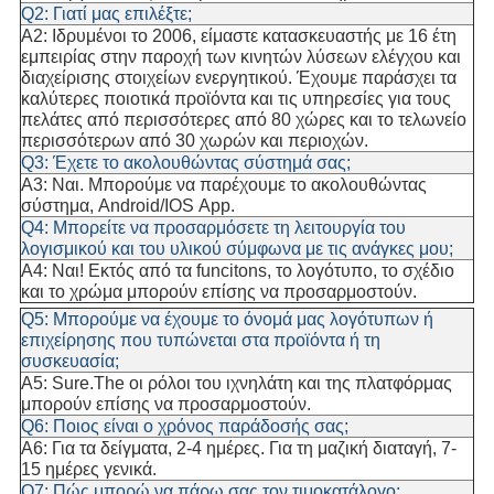
Q2: Γιατί μας επιλέξτε;
A2: Ιδρυμένοι το 2006, είμαστε κατασκευαστής με 16 έτη
εμπειρίας στην παροχή των κινητών λύσεων ελέγχου και
διαχείρισης στοιχείων ενεργητικού. Έχουμε παράσχει τα
καλύτερες ποιοτικά προϊόντα και τις υπηρεσίες για τους
πελάτες από περισσότερες από 80 χώρες και το τελωνείο
περισσότερων από 30 χωρών και περιοχών.
Q3: Έχετε το ακολουθώντας σύστημά σας;
A3: Ναι. Μπορούμε να παρέχουμε το ακολουθώντας
σύστημα, Android/IOS App.
Q4: Μπορείτε να προσαρμόσετε τη λειτουργία του
λογισμικού και του υλικού σύμφωνα με τις ανάγκες μου;
A4: Ναι! Εκτός από τα funcitons, το λογότυπο, το σχέδιο
και το χρώμα μπορούν επίσης να προσαρμοστούν.
Q5: Μπορούμε να έχουμε το όνομά μας λογότυπων ή
επιχείρησης που τυπώνεται στα προϊόντα ή τη
συσκευασία;
A5: Sure.The οι ρόλοι του ιχνηλάτη και της πλατφόρμας
μπορούν επίσης να προσαρμοστούν.
Q6: Ποιος είναι ο χρόνος παράδοσής σας;
A6: Για τα δείγματα, 2-4 ημέρες. Για τη μαζική διαταγή, 7-
15 ημέρες γενικά.
Q7: Πώς μπορώ να πάρω σας τον τιμοκατάλογο;