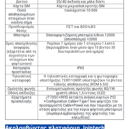
Δίκτυο
2G/4G έκδοση και μπλε δόντι
Κάρτα SIM
Κάρτα μικροϋπολογιστής-SIM
Ποσό
τουλάχιστον 10.000
αποθηκευμένων
στοιχείων όταν
κανένα σήμα
Προσδιορισμός
ΠΣΤ και BDS+LBS
θέσης
Μπαταρία
Επαναφορτιζόμενη μπαταρία λίθιου 12000
(αποσπάσιμα) +2000
Ώρες απασχόλησης
Περίπου 7 ημέρες εάν 1 στοιχείο 1 λεπτό
αναφοράς
(περιλαμβάνει έναν μέσο όρο 10 βίντεο 30
(εξαρτάται από τη
δευτερολέπτων ανά ημέρα)
συχνότητα των
στοιχείων που
φορτώνουν)
Κατηγορία
IP65
προστασίας
Τηλεοπτική
Η τηλεοπτικές καταγραφή και η φωτογραφία
καταγραφή
υποστήριξης 720P/1080P, υποστηρίζουν το βίντεο
τοπικής αποθήκευσης (ROM 6.5G)
Ομιλητής φωνής
Ενσωματωμένος ομιλητής φωνής 8Ω/1W
Οθόνη επίδειξης
γραπτή οθόνη 1,5-ίντσας OLED
Εξαρτήματα
JT705C+RFID έκτακτη ανάγκη καρτών (*2)
προεπιλογής
+Configuration Cable+Type Γ που φορτίζει τον
προσαρμοστή Cable+Power και που ταιριάζει με τη
στάση φόρτισης για την κύρια φόρτιση μπαταριών
(συμπεριλαμβανομένης της φόρτισης του
καλωδίου)
Ακολουθώντας πλατφόρμα Jointech