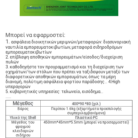
Μπορεί να εφαρμοστεί:
1.
ασφάλεια διοικητικών μεριμνών/μεταφορών: διασυνοριακή 
ναυτιλία εμπορευματοκιβωτίων, μεταφορά σιδηροδρόμων 
εμπορευματοκιβωτίων
2. επίβλεψη αποθηκών εμπορευμάτων/είσοδος/διαχείριση 
πυλών
3. καθοδηγήστε τον προγραμματισμό και τη διαχείριση των 
οχημάτων/των στόλων που πρέπει να ταξιδεψουν μεταξύ των 
διαφορετικών αποθηκών εμπορευμάτων, όπως τα μέρη
διανομή, πολύτιμη ασφάλεια φορτίου παράδοσης… 4.High 
υπεραγορών
5. κυβερνητικές υπηρεσίες: τελωνείο, εισόδημα…
......
Μέγεθος
400*90 *80 (χιλ.)
Βάρος
Περίπου 1.6kg (εξαρτήματα προεπιλογής
συμπεριλαμβανόμενα)
Υλικό της Shell
Πλαστικό PC
Μέγεθος του
450mm*45mm*5.5mm (μπορεί να προσαρμοστεί)
φραγμού
κλειδαριών
σιδήρου