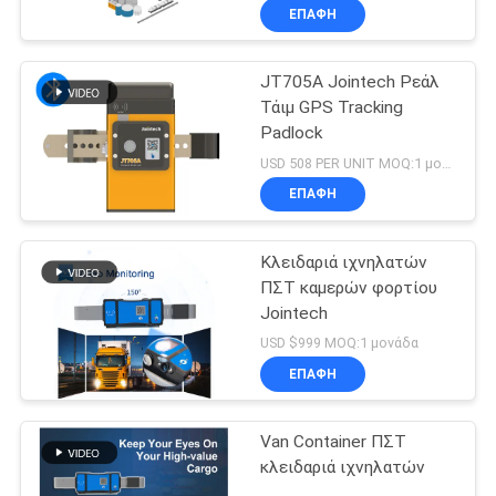
βαλβίδων φορτηγών
ΕΠΑΦΉ
δεξαμενών πετρελαίου
JT705A Jointech Ρεάλ
Τάιμ GPS Tracking
Padlock
USD 508 PER UNIT MOQ:1 μονάδα
ΕΠΑΦΉ
Κλειδαριά ιχνηλατών
ΠΣΤ καμερών φορτίου
Jointech
USD $999 MOQ:1 μονάδα
ΕΠΑΦΉ
Van Container ΠΣΤ
κλειδαριά ιχνηλατών