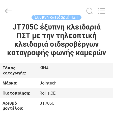
Shenzhen
Joint
Technology
Co.,
Ltd..
Έξυπνη κλειδαριά ΠΣΤ
All
Rights
Reserved.
JT705C έξυπνη κλειδαριά
ΣΠΊΤΙ
ΠΣΤ με την τηλεοπτική
ΠΡΟΪΌΝΤΑ
κλειδαριά σιδεροβέργων
καταγραφής φωνής καμερών
ΕΜΦΆΝΙΣΗ
VR
Τόπος
ΚΙΝΑ
καταγωγής:
ΠΕΡΊΠΟΥ
Μάρκα:
Jointech
ΕΜΕΊΣ
Πιστοποίηση:
RoHs,CE
Αριθμό
JT705C
ΓΎΡΟΣ
μοντέλου: