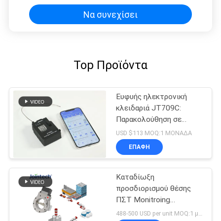
Να συνεχίσει
Top Προϊόντα
Ευφυής ηλεκτρονική
κλειδαριά JT709C:
Παρακολούθηση σε
πραγματικό χρόνο &
USD $113 MOQ:1 ΜΟΝΑΔΑ
Απομακρυσμένη
ΕΠΑΦΉ
ξεκλείδωση
Καταδίωξη
προσδιορισμού θέσης
ΠΣΤ Monitroing
μεταφορών κλειδαριών
488-500 USD per unit MOQ:1 μονάδα