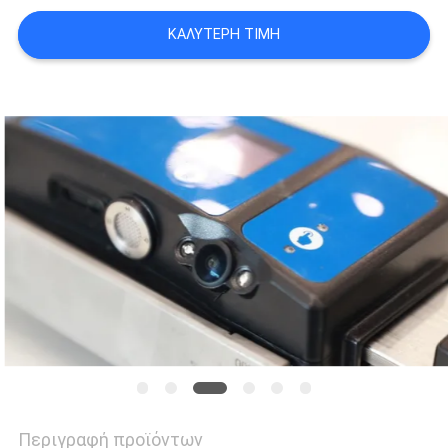
ΚΑΛΎΤΕΡΗ ΤΙΜΉ
SITEMAP
PRIVACY
POLICY
Περιγραφή προϊόντων