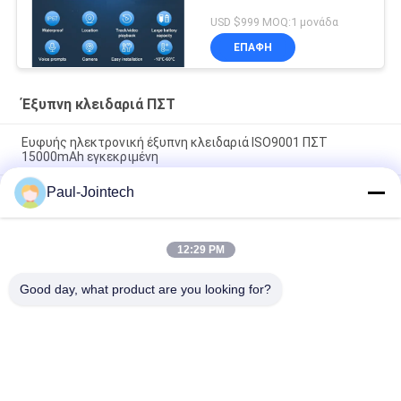
USD $999 MOQ:1 μονάδα
ΕΠΑΦΉ
Έξυπνη κλειδαριά ΠΣΤ
Ευφυής ηλεκτρονική έξυπνη κλειδαριά ISO9001 ΠΣΤ
15000mAh εγκεκριμένη
Paul-Jointech
Ακολουθώντας λουκέτο ΠΣΤ φορτίου ασφάλειας ελέγχου
εμπορευματοκιβωτίων κλειδαριών σφραγίδων ΠΣΤ Jointech
JT705A
12:29 PM
Έξυπνη ηλεκτρονική κλειδαριά ROHS εμπορευματοκιβωτίων
ΠΣΤ 1500mAh εγκεκριμένη
Good day, what product are you looking for?
Λαϊκή κατηγορία
Όλα
Ακολουθώντας 
Κλειδαριά 
Λουκέτο ΠΣΤ
Εμπορευματοκιβωτίων 