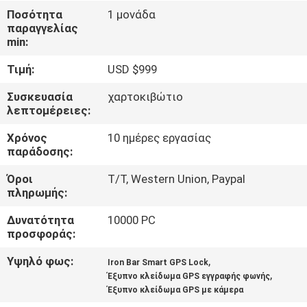
ΕΡΓΟΣΤΑΣΊΩΝ
Ποσότητα
1 μονάδα
παραγγελίας
min:
ΠΟΙΟΤΙΚΌΣ
Τιμή:
USD $999
ΈΛΕΓΧΟΣ
Συσκευασία
χαρτοκιβώτιο
λεπτομέρειες:
ΜΑΣ
Χρόνος
10 ημέρες εργασίας
ΕΛΆΤΕ
παράδοσης:
ΣΕ
Όροι
T/T, Western Union, Paypal
ΕΠΑΦΉ
πληρωμής:
ΜΕ
Δυνατότητα
10000 PC
προσφοράς:
ΖΗΤΉΣΤΕ
Υψηλό φως:
,
Iron Bar Smart GPS Lock
,
ΈΝΑ
Έξυπνο κλείδωμα GPS εγγραφής φωνής
Έξυπνο κλείδωμα GPS με κάμερα
ΑΠΌΣΠΑΣΜΑ