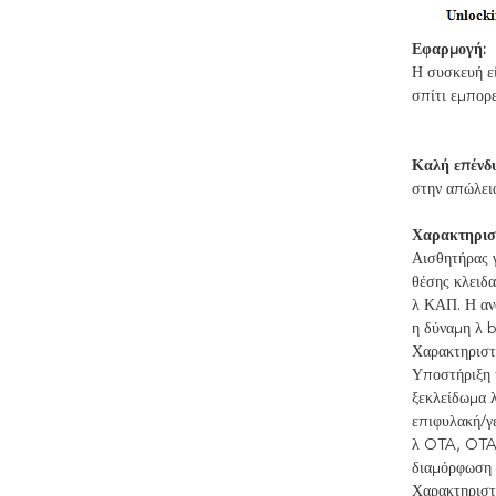
Εφαρμογή:
Η συσκευή εί
σπίτι εμπορ
Καλή επένδ
στην απώλεια
Χαρακτηρισ
Αισθητήρας γ
θέσης κλειδα
λ ΚΑΠ. Η αν
η δύναμη
λ b
Χαρακτηριστ
Υποστήριξη 
ξεκλείδωμα
επιφυλακή
/γ
λ
OTA, OTA 
διαμόρφωση
Χαρακτηριστι