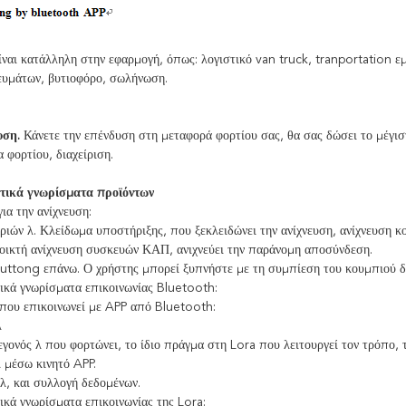
ναι κατάλληλη στην εφαρμογή, όπως: λογιστικό van truck, tranportation ε
ευμάτων, βυτιοφόρο, σωλήνωση.
υση.
Κάνετε την επένδυση στη μεταφορά φορτίου σας, θα σας δώσει το μέγιστο
 φορτίου, διαχείριση.
τικά γνωρίσματα προϊόντων
ια την ανίχνευση:
ριών λ. Κλείδωμα υποστήριξης, που ξεκλειδώνει την ανίχνευση, ανίχνευση κ
οικτή ανίχνευση συσκευών ΚΑΠ, ανιχνεύει την παράνομη αποσύνδεση.
uttong επάνω. Ο χρήστης μπορεί ξυπνήστε με τη συμπίεση του κουμπιού δ
ικά γνωρίσματα επικοινωνίας Bluetooth:
που επικοινωνεί με APP από Bluetooth:
λ
εγονός λ που φορτώνει, το ίδιο πράγμα στη Lora που λειτουργεί τον τρόπο, 
μέσω κινητό APP.
λ, και συλλογή δεδομένων.
κά γνωρίσματα επικοινωνίας της Lora: