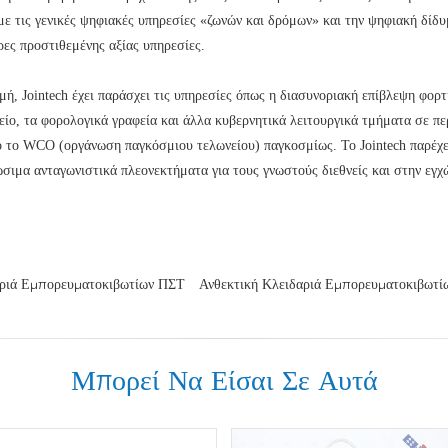
ε τις γενικές ψηφιακές υπηρεσίες «ζωνών και δρόμων» και την ψηφιακή δίδυμ
ρες προστιθεμένης αξίας υπηρεσίες.
μή, Jointech έχει παράσχει τις υπηρεσίες όπως η διασυνοριακή επίβλεψη φορ
είο, τα φορολογικά γραφεία και άλλα κυβερνητικά λειτουργικά τμήματα σε πε
 το WCO (οργάνωση παγκόσμιου τελωνείου) παγκοσμίως. Το Jointech παρέχει
ώσιμα ανταγωνιστικά πλεονεκτήματα για τους γνωστούς διεθνείς και στην εγ
ριά Εμπορευματοκιβωτίων ΠΣΤ
Ανθεκτική Κλειδαριά Εμπορευματοκιβωτ
Μπορεί Να Είσαι Σε Αυτά