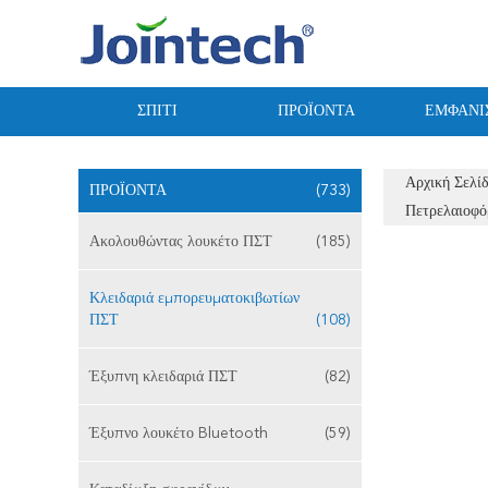
ΣΠΊΤΙ
ΠΡΟΪΌΝΤΑ
ΕΜΦΆΝΙ
Αρχική Σελί
ΠΡΟΪΌΝΤΑ
(733)
Πετρελαιοφό
Ακολουθώντας λουκέτο ΠΣΤ
(185)
Κλειδαριά εμπορευματοκιβωτίων
ΠΣΤ
(108)
Έξυπνη κλειδαριά ΠΣΤ
(82)
Έξυπνο λουκέτο Bluetooth
(59)