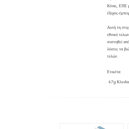
Κίνας, ΕΠΕ μ
έξοχος-έμπει
Αυτή τη στιγ
εθνικό τελων
συστηθεί από
λύσεις τα βι
τελών.
Ετικέτα:
67g Κλειδα