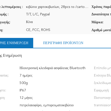
 λεπτομέρειες :
κιβώτιο χαρτοκιβωτίων, 28pcs το /carton, μέγεθος: 50*40*30cm
Χρόνος παρά
μής :
T/T, L/C, Paypal
Δυνατότητα 
Κίνα
γωγής:
Μάρκα:
CE, FCC, ROHS
η:
Αριθμό μοντέ
ΡΉΣ ΕΝΗΜΈΡΩΣΗ
ΠΕΡΙΓΡΑΦΉ ΠΡΟΪΌΝΤΩΝ
ής Ενημέρωση
Ηλεκτρονική κλειδαριά ασφάλειας Bluetooth
Επίπεδο μπ
γασίας:
7 ημέρες
Ενότητα Bl
500g
ξεκλείδωμα
στε:
IP67
Εφαρμογή:
ηση:
12 μήνες
Πιστοποιητ
πετρελαιοφόρο, εμπορευματοκιβώτιο
tranmission