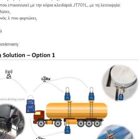
ου επικοινωνεί με την κύρια κλειδαριά JT701L, με τη λειτουργία:
δώνει,
νός λ που φορτώνει,
λ
κατάσταση: