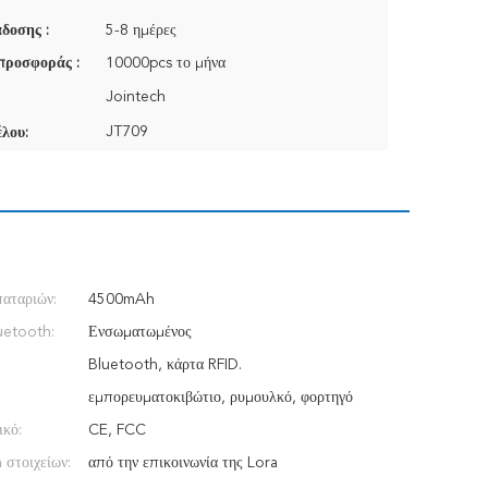
δοσης :
5-8 ημέρες
προσφοράς :
10000pcs το μήνα
Jointech
JT709
λου:
αταριών:
4500mAh
uetooth:
Ενσωματωμένος
:
Bluetooth, κάρτα RFID.
εμπορευματοκιβώτιο, ρυμουλκό, φορτηγό
ικό:
CE, FCC
 στοιχείων:
από την επικοινωνία της Lora