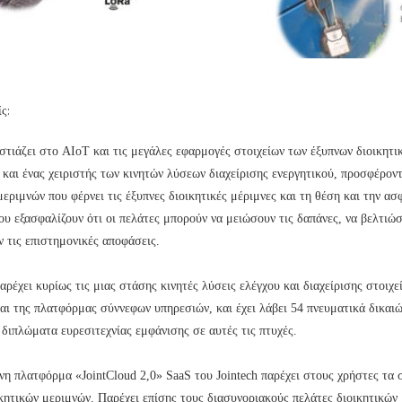
ς:
εστιάζει στο AIoT και τις μεγάλες εφαρμογές στοιχείων των έξυπνων διοικητικ
και ένας χειριστής των κινητών λύσεων διαχείρισης ενεργητικού, προσφέροντα
μεριμνών που φέρνει τις έξυπνες διοικητικές μέριμνες και τη θέση και την 
ου εξασφαλίζουν ότι οι πελάτες μπορούν να μειώσουν τις δαπάνες, να βελτιώ
ν τις επιστημονικές αποφάσεις.
παρέχει κυρίως τις μιας στάσης κινητές λύσεις ελέγχου και διαχείρισης στοι
αι της πλατφόρμας σύννεφων υπηρεσιών, και έχει λάβει 54 πνευματικά δικαι
 διπλώματα ευρεσιτεχνίας εμφάνισης σε αυτές τις πτυχές.
η πλατφόρμα «JointCloud 2,0» SaaS του Jointech παρέχει στους χρήστες τα σ
κητικών μεριμνών. Παρέχει επίσης τους διασυνοριακούς πελάτες διοικητικώ