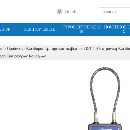
Greek
ΓΎΡΟΣ ΕΡΓΟΣΤΑΣΊΩ
ΠΟΙΟΤΙΚΌΣ 
ΣΗ VR
ΠΕΡΊΠΟΥ ΕΜΕΊΣ
Ν
Σ
δα
Προϊόντα
Κλειδαριά Εμπορευματοκιβωτίων ΠΣΤ
Ηλεκτρονική Κλειδ
ρων Βυτιοφόρων Καυσίμων