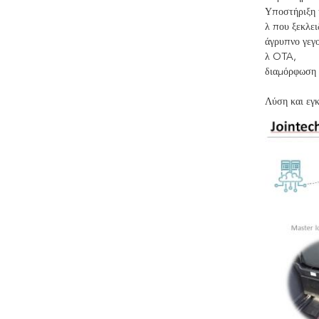
Υποστήριξη π
λ
που ξεκλει
άγρυπνο
γεγο
λ
OTA,
διαμόρφωση
Λύση και εγ