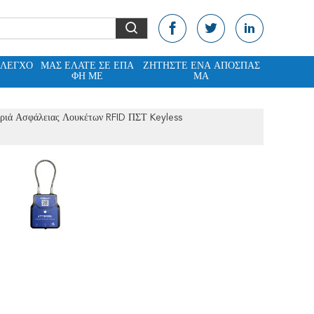
ΈΛΕΓΧΟ
ΜΑΣ ΕΛΆΤΕ ΣΕ ΕΠΑ
ΖΗΤΉΣΤΕ ΈΝΑ ΑΠΌΣΠΑΣ
ΦΉ ΜΕ
ΜΑ
αριά Ασφάλειας Λουκέτων RFID ΠΣΤ Keyless