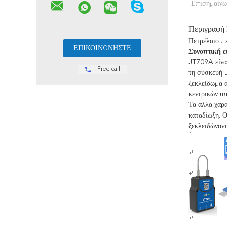
Επισημαίνω
Περιγραφή
Πετρέλαιο π
Συνοπτική ε
JT709A είναι
Free call
τη συσκευή μ
ξεκλείδωμα 
κεντρικών υ
Τα άλλα χαρα
καταδίωξη. Ο
ξεκλειδώνοντ