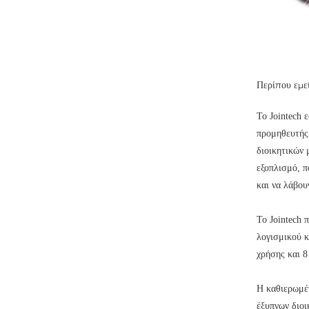
Περίπου εμεί
Το Jointech 
προμηθευτής 
διοικητικών 
εξοπλισμό, π
και να λάβου
Το Jointech 
λογισμικού κ
χρήσης και 8
Η καθιερωμέν
έξυπνων διοι