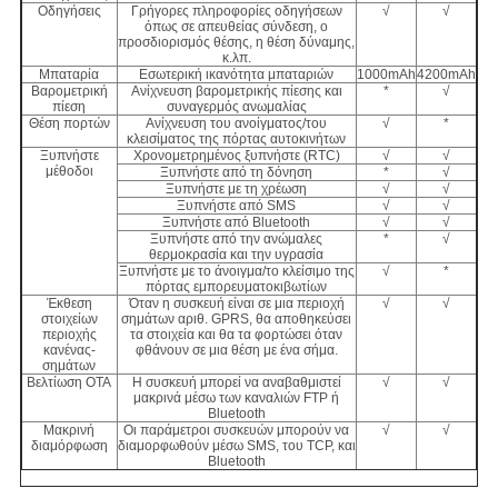
Οδηγήσεις
Γρήγορες πληροφορίες οδηγήσεων
√
√
όπως σε απευθείας σύνδεση, ο
προσδιορισμός θέσης, η θέση δύναμης,
κ.λπ.
Μπαταρία
Εσωτερική ικανότητα μπαταριών
1000mAh
4200mAh
Βαρομετρική
Ανίχνευση βαρομετρικής πίεσης και
*
√
πίεση
συναγερμός ανωμαλίας
Θέση πορτών
Ανίχνευση του ανοίγματος/του
√
*
κλεισίματος της πόρτας αυτοκινήτων
Ξυπνήστε
Χρονομετρημένος ξυπνήστε (RTC)
√
√
μέθοδοι
Ξυπνήστε από τη δόνηση
*
√
Ξυπνήστε με τη χρέωση
√
√
Ξυπνήστε από SMS
√
√
Ξυπνήστε από Bluetooth
√
√
Ξυπνήστε από την ανώμαλες
*
√
θερμοκρασία και την υγρασία
Ξυπνήστε με το άνοιγμα/το κλείσιμο της
√
*
πόρτας εμπορευματοκιβωτίων
Έκθεση
Όταν η συσκευή είναι σε μια περιοχή
√
√
στοιχείων
σημάτων αριθ. GPRS, θα αποθηκεύσει
περιοχής
τα στοιχεία και θα τα φορτώσει όταν
κανένας-
φθάνουν σε μια θέση με ένα σήμα.
σημάτων
Βελτίωση OTA
Η συσκευή μπορεί να αναβαθμιστεί
√
√
μακρινά μέσω των καναλιών FTP ή
Bluetooth
Μακρινή
Οι παράμετροι συσκευών μπορούν να
√
√
διαμόρφωση
διαμορφωθούν μέσω SMS, του TCP, και
Bluetooth