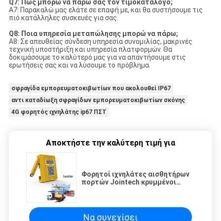
Q7: Πώς μπορώ να πάρω σας τον τιμοκατάλογο;
A7: Παρακαλώ μας ελάτε σε επαφή με, και θα συστήσουμε τις
πιό κατάλληλες συσκευές για σας.
Q8: Ποια υπηρεσία μεταπώλησης μπορώ να πάρω;
A8: Σε απευθείας σύνδεση υπηρεσία συνομιλίας, μακρινές
τεχνική υποστήριξη και υπηρεσία πλατφορμών. Θα
δοκιμάσουμε το καλύτερό μας για να απαντήσουμε στις
ερωτήσεις σας και να λύσουμε το πρόβλημα.
σφραγίδα εμπορευματοκιβωτίων που ακολουθεί IP67
αντι καταδίωξη σφραγίδων εμπορευματοκιβωτίων σκόνης
4G φορητός ιχνηλάτης ip67 ΠΣΤ
Αποκτήστε την καλύτερη τιμή για
Φορητοί ιχνηλάτες αισθητήρων
πορτών Jointech κρυμμένοι
εμπορευματοκιβώτιο για τα
φορτηγά οχημάτων
Να συνεχίσει