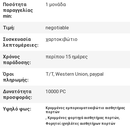
ΕΡΓΟΣΤΑΣΊΩΝ
Ποσότητα
1 μονάδα
παραγγελίας
min:
ΠΟΙΟΤΙΚΌΣ
Τιμή:
negotiable
ΈΛΕΓΧΟΣ
Συσκευασία
χαρτοκιβώτιο
λεπτομέρειες:
ΜΑΣ
Χρόνος
περίπου 15 ημέρες
ΕΛΆΤΕ
παράδοσης:
ΣΕ
Όροι
T/T, Western Union, paypal
ΕΠΑΦΉ
πληρωμής:
ΜΕ
Δυνατότητα
10000 PC
προσφοράς:
ΖΗΤΉΣΤΕ
Υψηλό φως:
Κρυμμένος εμπορευματοκιβώτιο αισθητήρας
πορτών
,
,
ΈΝΑ
Κρυμμένος φορτηγά αισθητήρας πορτών
Φορητοί ιχνηλάτες αισθητήρων πορτών
ΑΠΌΣΠΑΣΜΑ