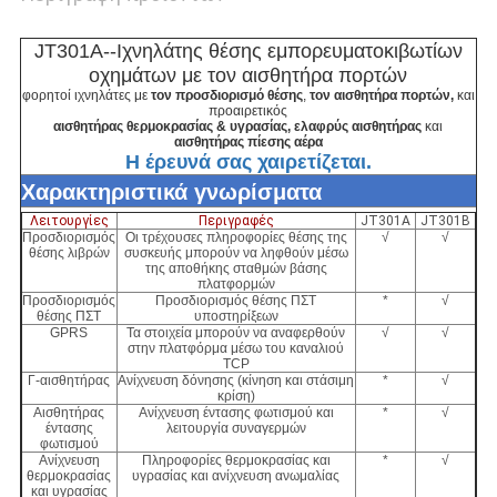
JT301A--Ιχνηλάτης θέσης εμπορευματοκιβωτίων
οχημάτων με τον αισθητήρα πορτών
φορητοί ιχνηλάτες με
τον προσδιορισμό θέσης
,
τον αισθητήρα πορτών,
και
προαιρετικός
αισθητήρας θερμοκρασίας & υγρασίας, ελαφρύς αισθητήρας
και
αισθητήρας πίεσης αέρα
Η έρευνά σας χαιρετίζεται.
Χαρακτηριστικά γνωρίσματα
Λειτουργίες
Περιγραφές
JT301A
JT301B
Προσδιορισμός
Οι τρέχουσες πληροφορίες θέσης της
√
√
θέσης λιβρών
συσκευής μπορούν να ληφθούν μέσω
της αποθήκης σταθμών βάσης
πλατφορμών
Προσδιορισμός
Προσδιορισμός θέσης ΠΣΤ
*
√
θέσης ΠΣΤ
υποστηρίξεων
GPRS
Τα στοιχεία μπορούν να αναφερθούν
√
√
στην πλατφόρμα μέσω του καναλιού
TCP
Γ-αισθητήρας
Ανίχνευση δόνησης (κίνηση και στάσιμη
*
√
κρίση)
Αισθητήρας
Ανίχνευση έντασης φωτισμού και
*
√
έντασης
λειτουργία συναγερμών
φωτισμού
Ανίχνευση
Πληροφορίες θερμοκρασίας και
*
√
θερμοκρασίας
υγρασίας και ανίχνευση ανωμαλίας
και υγρασίας