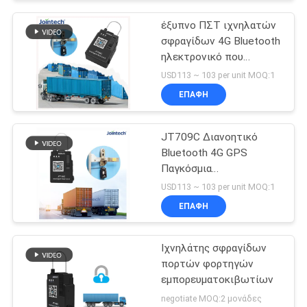
έξυπνο ΠΣΤ ιχνηλατών
σφραγίδων 4G Bluetooth
ηλεκτρονικό που
ακολουθεί Jointech
USD113 ~ 103 per unit MOQ:1
JT709C
ΕΠΑΦΉ
JT709C Διανοητικό
Bluetooth 4G GPS
Παγκόσμια
Παρακολούθηση
USD113 ~ 103 per unit MOQ:1
Ηλεκτρονικός
ΕΠΑΦΉ
ιχνηλατητής σφραγίδας
Ιχνηλάτης σφραγίδων
πορτών φορτηγών
εμπορευματοκιβωτίων
negotiate MOQ:2 μονάδες