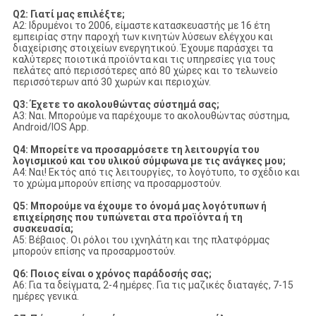
Q2: Γιατί μας επιλέξτε;
A2: Ιδρυμένοι το 2006, είμαστε κατασκευαστής με 16 έτη
εμπειρίας στην παροχή των κινητών λύσεων ελέγχου και
διαχείρισης στοιχείων ενεργητικού. Έχουμε παράσχει τα
καλύτερες ποιοτικά προϊόντα και τις υπηρεσίες για τους
πελάτες από περισσότερες από 80 χώρες και το τελωνείο
περισσότερων από 30 χωρών και περιοχών.
Q3: Έχετε το ακολουθώντας σύστημά σας;
A3: Ναι. Μπορούμε να παρέχουμε το ακολουθώντας σύστημα,
Android/IOS App.
Q4: Μπορείτε να προσαρμόσετε τη λειτουργία του
λογισμικού και του υλικού σύμφωνα με τις ανάγκες μου;
A4: Ναι! Εκτός από τις λειτουργίες, το λογότυπο, το σχέδιο και
το χρώμα μπορούν επίσης να προσαρμοστούν.
Q5: Μπορούμε να έχουμε το όνομά μας λογότυπων ή
επιχείρησης που τυπώνεται στα προϊόντα ή τη
συσκευασία;
A5: Βέβαιος. Οι ρόλοι του ιχνηλάτη και της πλατφόρμας
μπορούν επίσης να προσαρμοστούν.
Q6: Ποιος είναι ο χρόνος παράδοσής σας;
A6: Για τα δείγματα, 2-4 ημέρες. Για τις μαζικές διαταγές, 7-15
ημέρες γενικά.