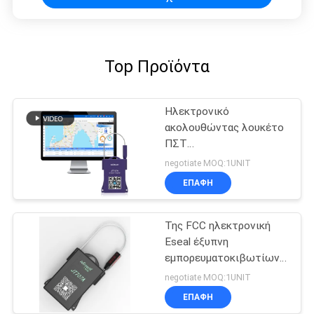
Top Προϊόντα
Ηλεκτρονικό
ακολουθώντας λουκέτο
ΠΣΤ
εμπορευματοκιβωτίων
negotiate MOQ:1UNIT
2G με την μπαταρία
ΕΠΑΦΉ
1500mAh
Της FCC ηλεκτρονική
Eseal έξυπνη
εμπορευματοκιβωτίων
κλειδαριών 1500mAh
negotiate MOQ:1UNIT
κλειδαριά σφραγίδων
ΕΠΑΦΉ
ΠΣΤ ηλεκτρονική