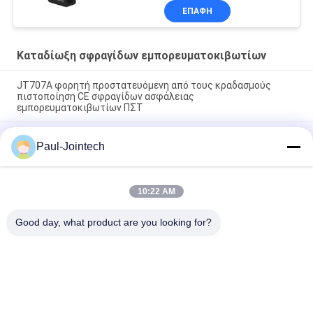
ΕΠΑΦΉ
Καταδίωξη σφραγίδων εμπορευματοκιβωτίων
JT707A φορητή προστατευόμενη από τους κραδασμούς
πιστοποίηση CE σφραγίδων ασφάλειας
εμπορευματοκιβωτίων ΠΣΤ
Εμπορευματοκιβώτιο ιχνηλατών 4G ΠΣΤ προτερημάτων
Paul-Jointech
λουκέτων μαγνητών που εντοπίζει την ηλεκτρονική
σφραγίδα ΠΣΤ
Έξυπνο εμπορευματοκιβώτιο φορτηγών λουκέτων ΠΣΤ
10:22 AM
ηλεκτρονικό που ακολουθεί την ψηφιακή κλειδαριά
σφραγίδων ασφάλειας
Good day, what product are you looking for?
Λαϊκή κατηγορία
Όλα
Ακολουθώντας 
Κλειδαριά 
Λουκέτο ΠΣΤ
Εμπορευματοκιβωτίων 