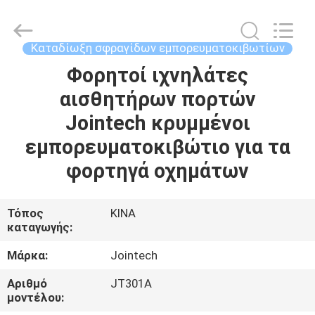
Shenzhen
Joint
Technology
Co.,
Ltd..
Καταδίωξη σφραγίδων εμπορευματοκιβωτίων
All
Rights
Reserved.
Φορητοί ιχνηλάτες
ΣΠΊΤΙ
αισθητήρων πορτών
ΠΡΟΪΌΝΤΑ
Jointech κρυμμένοι
εμπορευματοκιβώτιο για τα
ΕΜΦΆΝΙΣΗ
φορτηγά οχημάτων
VR
Τόπος
ΚΙΝΑ
καταγωγής:
ΠΕΡΊΠΟΥ
ΕΜΕΊΣ
Μάρκα:
Jointech
Αριθμό
JT301A
ΓΎΡΟΣ
μοντέλου: