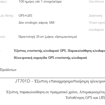
ώρες:
100 ημέρες εάν 1 στοιχεία/ώρα
Geofence:
μός θέσης:
GPS+LBS
Διάσταση:
Δύο υποδοχές κάρτας SIM
Υλικό σχοι
κλειδαριών:
νιών
Προεπιλογή 35cm (μήκος εξατομικεύσιμο)
:
Έξυπνος εντοπιστής κλειδαριού GPS
,
Παρακολούθηση κλειδαριο
Ηλεκτρονική σφραγίδα GPS εντοπιστής κλειδαριού
 Προϊόντων
JT701D - Έξυπνη επαναχρησιμοποιήσιμη ηλεκτρον
Έξυπνη, παρακολούθηση σε πραγματικό χρόνο, Απομακρυσμένη 
Τοποθέτηση GPS και LB