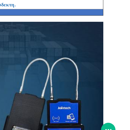
σδεκτη.