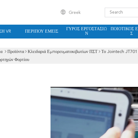
Greek
ΓΎΡΟΣ ΕΡΓΟΣΤΑΣΊΩ
ΠΟΙΟΤΙΚΌΣ 
ΣΗ VR
ΠΕΡΊΠΟΥ ΕΜΕΊΣ
Ν
Σ
δα
Προϊόντα
Κλειδαριά Εμπορευματοκιβωτίων ΠΣΤ
Το Jointech JT701 
ρτηγών Φορτίου