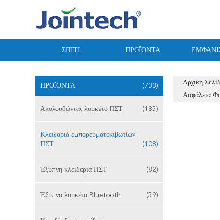
ΣΠΊΤΙ
ΠΡΟΪΌΝΤΑ
ΕΜΦΆΝΙ
Αρχική Σελί
ΠΡΟΪΌΝΤΑ
(733)
Ασφάλεια Φο
Ακολουθώντας λουκέτο ΠΣΤ
(185)
Κλειδαριά εμπορευματοκιβωτίων
ΠΣΤ
(108)
Έξυπνη κλειδαριά ΠΣΤ
(82)
Έξυπνο λουκέτο Bluetooth
(59)