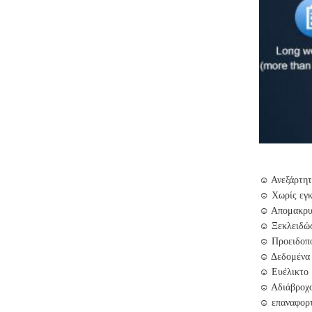
☺ Ανεξάρτητ
☺ Χωρίς εγκ
☺ Απομακρυσ
☺ Ξεκλειδώσ
☺ Προειδοπο
☺ Δεδομένα 
☺ Ευέλικτο 
☺ Αδιάβροχο
☺ επαναφορτ