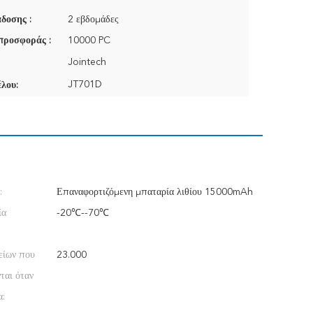
δοσης :
2 εβδομάδες
προσφοράς :
10000 PC
Jointech
JT701D
λου:
:
Επαναφορτιζόμενη μπαταρία λιθίου 15000mAh
ία
-20℃--70℃
:
είων που
23.000
ται όταν
α: