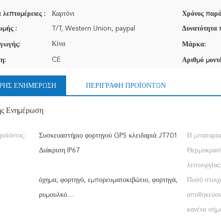
 λεπτομέρειες :
Καρτόνι
Χρόνος παρά
μής :
T/T, Western Union, paypal
Δυνατότητα 
Κίνα
γωγής:
Μάρκα:
CE
η:
Αριθμό μοντέ
ΡΉΣ ΕΝΗΜΈΡΩΣΗ
ΠΕΡΙΓΡΑΦΉ ΠΡΟΪΌΝΤΩΝ
ής Ενημέρωση
ροϊόντος:
Συσκευαστήριο φορτηγού GPS κλειδαριά JT701
Η μπαταρία
Διάκριση IP67
Θερμοκρασ
λειτουργίας
όχημα, φορτηγό, εμπορευματοκιβώτιο, φορτηγά,
Ποσό στοιχ
ρυμουλκό…
αποθηκεύον
κανένα σήμ