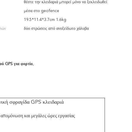
θέστε την κλειδαριά μπορεί μόνο να ξεκλειδωθεί
μέσα στο geofence
19.5*11.4*3.7cm 1.6kg
νιών
δύο στρώσεις από ανοξείδωτο χάλυβα
ύ GPS για φορτίο
,
ική σφραγίδα GPS κλειδαριά
απομόνωση και μεγάλες ώρες εργασίας
S