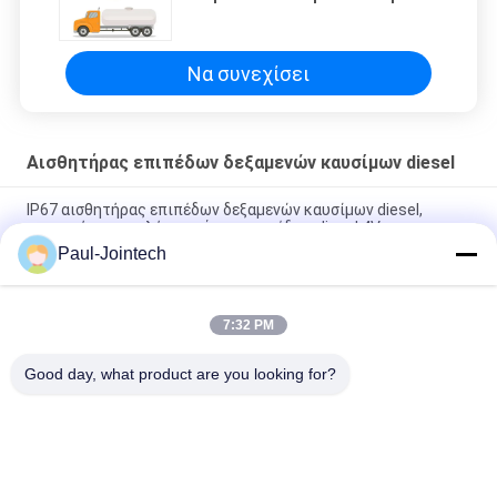
Κλειδί Βαλβίδας Απομακρυσμένο
Έλεγχο Κλειδιά Παρακολούθησης
GPS
Να συνεχίσει
Αισθητήρας επιπέδων δεξαμενών καυσίμων diesel
IP67 αισθητήρας επιπέδων δεξαμενών καυσίμων diesel,
συσκευή αποστολής σημάτων επιπέδων diesel 4V
Paul-Jointech
Χωρητικός αισθητήρας 70cm επιπέδων καυσίμων
γεννητριών diesel Jointech μήκος
7:32 PM
Ψηφιακή πιστοποίηση CE αισθητήρων επιπέδων δεξαμενών
καυσίμων diesel RS485
Good day, what product are you looking for?
Λαϊκή κατηγορία
Όλα
Ακολουθώντας 
Κλειδαριά 