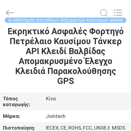
Shenzhen
Joint
Technology
Co.,
Ltd..
Αισθητήρας επιπέδων δεξαμενών καυσίμων diesel
All
Rights
Reserved.
Εκρηκτικό Ασφαλές Φορτηγό
ΣΠΊΤΙ
Πετρέλαιο Καυσίμου Τάνκερ
ΠΡΟΪΌΝΤΑ
API Κλειδί Βαλβίδας
Απομακρυσμένο Έλεγχο
ΕΜΦΆΝΙΣΗ
Κλειδιά Παρακολούθησης
VR
GPS
ΠΕΡΊΠΟΥ
Τόπος
Κίνα
καταγωγής:
ΕΜΕΊΣ
Μάρκα:
Jointech
ΓΎΡΟΣ
Πιστοποίηση:
IECEX, CE, ROHS, FCC, UN38.3. MSDS