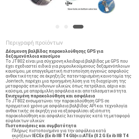
Περιγραφή προϊόντων
Δέσμευση βαλβίδας παρακολούθησης GPS για
δεξαμενόπλοια καυσίμου
Το JT802 είναι μια σύγχρονη κλειδαριά βαλβίδας με GPS που
έχει σχεδιαστεί ειδικά για ρυμουλκούμενους δεξαμενόπλοιων
καυσίμου, με επαγγελματική πιστοποίηση εγγενώς ασφαλούς
ανθεκτικότητας σε έκρηξη.Ως πατενταρισμένη καινοτομία της
Jointech, παρέχει μια προηγμένη λύση για τη διαχείριση της
μεταφοράς επικίνδυνων υλικών, όπως πετρέλαιο, αέριο και
καύσιμα, με απαράμιλλη ασφάλεια και αποτελεσματικότητα.
Ενισχυμένη παρακολούθηση και ασφάλεια
Το JT802 ενσωματώνει την παρακολούθηση GPS σε
πραγματικό χρόνο με ασφάλεια βαλβίδας API και τεχνολογία
ανθεκτικής σε έκρηξη για να εξασφαλίσει αξιόπιστη
παρακολούθηση και ασφαλείς λειτουργίες κατά τη μεταφορά
εύφλεκτων υλικών.
Πιστοποιήσεις και συμβατότητα
Πλήρως πιστοποιημένο για την ασφάλεια κατά
εκρήξεων:
IECEx (Ex ib IIB T4 Gb)
και
ATEx (II 2 G Ex ib IIB T4