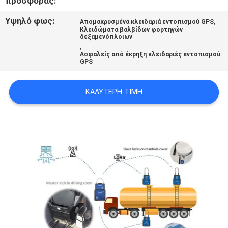
προσφοράς:
Υψηλό φως:
,
Απομακρυσμένα κλειδαριά εντοπισμού GPS
SITEMAP
Κλειδώματα βαλβίδων φορτηγών
δεξαμενόπλοιων
,
Ασφαλείς από έκρηξη κλειδαριές εντοπισμού
PRIVACY
GPS
POLICY
ΚΑΛΎΤΕΡΗ ΤΙΜΉ