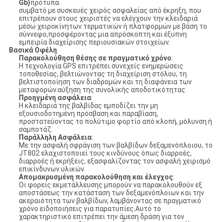
Gb)
πρότυπα.
συμβατό με συσκευές χειρός ασφαλείας από έκρηξη, που
επιτρέπουν στους χειριστές να ελέγχουν την κλειδαριά
μέσω χειροκίνητων τερματικών ή πλατφορμών με βάση το
σύννεφο,προσφέροντας μια απρόσκοπτη και έξυπνη
εμπειρία διαχείρισης περιουσιακών στοιχείων.
Βασικά Οφέλη
Παρακολούθηση θέσης σε πραγματικό χρόνο
:
Η τεχνολογία GPS επιτρέπει συνεχείς ενημερώσεις
τοποθεσίας, βελτιώνοντας τη διαχείριση στόλου, τη
βελτιστοποίηση των διαδρομών και τη διαφάνεια των
μεταφορών.αύξηση της συνολικής αποδοτικότητας.
Προηγμένη ασφάλεια
:
Η κλειδαριά της βαλβίδας εμποδίζει την μη
εξουσιοδοτημένη πρόσβαση και παραβίαση,
προστατεύοντας το πολύτιμο φορτίο από κλοπή, μόλυνση ή
σαμποτάζ.
Παράλληλη Ασφάλεια
:
Με την ασφαλή σφράγιση των βαλβίδων δεξαμενόπλοιου, το
JT802 ελαχιστοποιεί τους κινδύνους όπως διαρροές,
διαρροές ή εκρήξεις, εξασφαλίζοντας τον ασφαλή χειρισμό
επικίνδυνων υλικών.
Απομακρυσμένη παρακολούθηση και έλεγχος
:
Οι φορείς εκμετάλλευσης μπορούν να παρακολουθούν εξ
αποστάσεως την κατάσταση των δεξαμενόπλοιων και την
ακεραιότητα των βαλβίδων, λαμβάνοντας σε πραγματικό
χρόνο ειδοποιήσεις για παρατυπίες.Αυτό το
χαρακτηριστικό επιτρέπει την άμεση δράση για τον