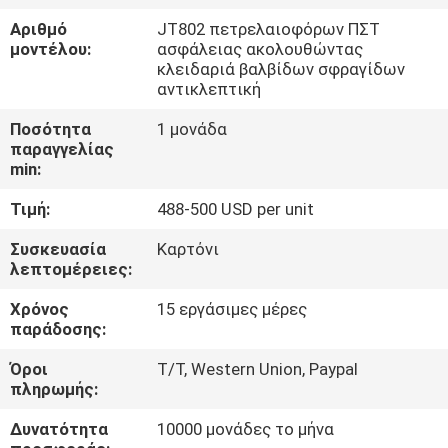
ΕΡΓΟΣΤΑΣΊΩΝ
Αριθμό
JT802 πετρελαιοφόρων ΠΣΤ
μοντέλου:
ασφάλειας ακολουθώντας
κλειδαριά βαλβίδων σφραγίδων
ΠΟΙΟΤΙΚΌΣ
αντικλεπτική
ΈΛΕΓΧΟΣ
Ποσότητα
1 μονάδα
παραγγελίας
min:
ΜΑΣ
ΕΛΆΤΕ
Τιμή:
488-500 USD per unit
ΣΕ
Συσκευασία
Καρτόνι
λεπτομέρειες:
ΕΠΑΦΉ
ΜΕ
Χρόνος
15 εργάσιμες μέρες
παράδοσης:
Όροι
T/T, Western Union, Paypal
ΖΗΤΉΣΤΕ
πληρωμής:
ΈΝΑ
Δυνατότητα
10000 μονάδες το μήνα
ΑΠΌΣΠΑΣΜΑ