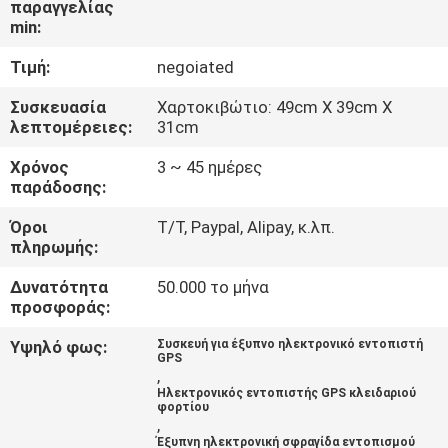
παραγγελίας
ΕΡΓΟΣΤΑΣΊΩΝ
min:
Τιμή:
negoiated
ΠΟΙΟΤΙΚΌΣ
ΈΛΕΓΧΟΣ
Συσκευασία
Χαρτοκιβώτιο: 49cm X 39cm X
λεπτομέρειες:
31cm
Χρόνος
3 ~ 45 ημέρες
ΜΑΣ
παράδοσης:
ΕΛΆΤΕ
Όροι
T/T, Paypal, Alipay, κ.λπ.
ΣΕ
πληρωμής:
ΕΠΑΦΉ
Δυνατότητα
50.000 το μήνα
ΜΕ
προσφοράς:
Υψηλό φως:
Συσκευή για έξυπνο ηλεκτρονικό εντοπιστή
GPS
ΖΗΤΉΣΤΕ
,
Ηλεκτρονικός εντοπιστής GPS κλειδαριού
ΈΝΑ
φορτίου
,
ΑΠΌΣΠΑΣΜΑ
Έξυπνη ηλεκτρονική σφραγίδα εντοπισμού