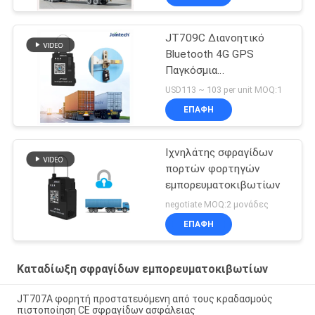
JT709C Διανοητικό
Bluetooth 4G GPS
Παγκόσμια
Παρακολούθηση
USD113 ~ 103 per unit MOQ:1
Ηλεκτρονικός
ΕΠΑΦΉ
ιχνηλατητής σφραγίδας
Ιχνηλάτης σφραγίδων
πορτών φορτηγών
εμπορευματοκιβωτίων
negotiate MOQ:2 μονάδες
ΕΠΑΦΉ
Καταδίωξη σφραγίδων εμπορευματοκιβωτίων
JT707A φορητή προστατευόμενη από τους κραδασμούς
πιστοποίηση CE σφραγίδων ασφάλειας