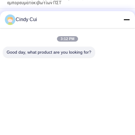
εμπορευματοκιβωτίων ΠΣΤ
Εμπορευματοκιβώτιο ιχνηλατών 4G ΠΣΤ προτερημάτων
Cindy Cui
λουκέτων μαγνητών που εντοπίζει την ηλεκτρονική
σφραγίδα ΠΣΤ
Έξυπνο εμπορευματοκιβώτιο φορτηγών λουκέτων ΠΣΤ
3:12 PM
ηλεκτρονικό που ακολουθεί την ψηφιακή κλειδαριά
σφραγίδων ασφάλειας
Good day, what product are you looking for?
Λαϊκή κατηγορία
Όλα
Ακολουθώντας 
Κλειδαριά 
Λουκέτο ΠΣΤ
Εμπορευματοκιβωτίων 
ΠΣΤ
Έξυπνη Κλειδαριά 
Έξυπνο Λουκέτο 
ΠΣΤ
Bluetooth
Καταδίωξη 
Συσκευές Ελέγχου 
Σφραγίδων 
Θερμοκρασίας 
Εμπορευματοκιβωτίων
Κρύων Αλυσίδων