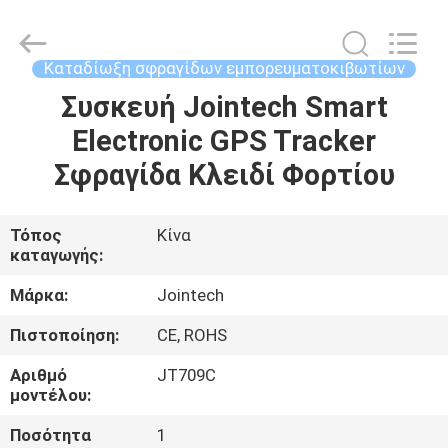
Shenzhen
Joint
Technology
Co.,
Ltd..
Καταδίωξη σφραγίδων εμπορευματοκιβωτίων
All
Rights
Reserved.
Συσκευή Jointech Smart
ΣΠΊΤΙ
Electronic GPS Tracker
ΠΡΟΪΌΝΤΑ
Σφραγίδα Κλειδί Φορτίου
ΕΜΦΆΝΙΣΗ
Τόπος
Κίνα
καταγωγής:
VR
Μάρκα:
Jointech
ΠΕΡΊΠΟΥ
Πιστοποίηση:
CE, ROHS
ΕΜΕΊΣ
Αριθμό
JT709C
μοντέλου:
ΓΎΡΟΣ
Ποσότητα
1