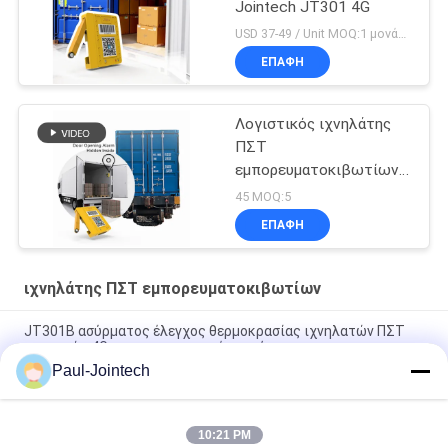
Jointech JT301 4G
USD 37-49 / Unit MOQ:1 μονάδα
ΕΠΑΦΉ
Λογιστικός ιχνηλάτης
ΠΣΤ
εμπορευματοκιβωτίων
συνήθειας
45 MOQ:5
ΕΠΑΦΉ
ιχνηλάτης ΠΣΤ εμπορευματοκιβωτίων
JT301B ασύρματος έλεγχος θερμοκρασίας ιχνηλατών ΠΣΤ
μαγνητών 4G για τα κατεψυγμένα οχήματα
Paul-Jointech
Ελεγκτικός ιχνηλάτης ΠΣΤ εμπορευματοκιβωτίων πορτών
μέσα στο εμπορευματοκιβώτιο 3 μήνες μπαταριών
10:21 PM
Αντικλεπτικός ιχνηλάτης IP67 ΠΣΤ εμπορευματοκιβωτίων