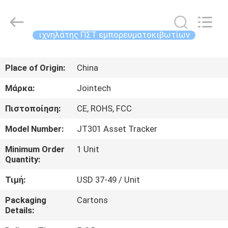
Shenzhen
Joint
Technology
Co.,
Ltd..
ιχνηλάτης ΠΣΤ εμπορευματοκιβωτίων
All
Rights
Reserved.
ΣΠΊΤΙ
Place of Origin:
China
ΠΡΟΪΌΝΤΑ
Μάρκα:
Jointech
Πιστοποίηση:
CE, ROHS, FCC
ΕΜΦΆΝΙΣΗ
Model Number:
JT301 Asset Tracker
VR
Minimum Order
1 Unit
Quantity:
ΠΕΡΊΠΟΥ
Τιμή:
USD 37-49 / Unit
ΕΜΕΊΣ
Packaging
Cartons
Details:
ΓΎΡΟΣ