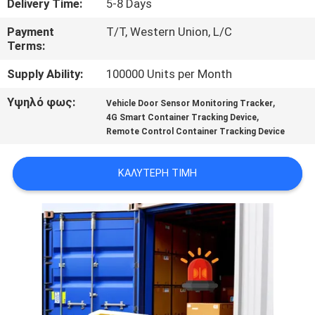
Delivery Time:
5-8 Days
ΕΡΓΟΣΤΑΣΊΩΝ
Payment
T/T, Western Union, L/C
Terms:
ΠΟΙΟΤΙΚΌΣ
Supply Ability:
100000 Units per Month
ΈΛΕΓΧΟΣ
Υψηλό φως:
,
Vehicle Door Sensor Monitoring Tracker
,
4G Smart Container Tracking Device
ΜΑΣ
Remote Control Container Tracking Device
ΕΛΆΤΕ
ΣΕ
ΚΑΛΎΤΕΡΗ ΤΙΜΉ
ΕΠΑΦΉ
ΜΕ
ΖΗΤΉΣΤΕ
ΈΝΑ
ΑΠΌΣΠΑΣΜΑ