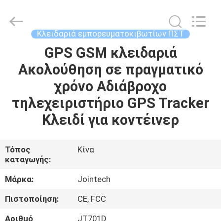
Shenzhen
Joint
Technology
Co.,
Ltd..
Κλειδαριά εμπορευματοκιβωτίων ΠΣΤ
All
Rights
Reserved.
GPS GSM κλειδαριά
ΣΠΊΤΙ
Ακολούθηση σε πραγματικό
ΠΡΟΪΌΝΤΑ
χρόνο Αδιάβροχο
τηλεχειριστήριο GPS Tracker
ΕΜΦΆΝΙΣΗ
Κλειδί για κοντέινερ
VR
Τόπος
Κίνα
καταγωγής:
ΠΕΡΊΠΟΥ
ΕΜΕΊΣ
Μάρκα:
Jointech
Πιστοποίηση:
CE, FCC
ΓΎΡΟΣ
Αριθμό
JT701D