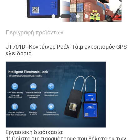
Περιγραφή προϊόντων
JT701D--Κοντέινερ Ρεάλ-Τάιμ εντοπισμός GPS
κλειδαριά
Εργασιακή διαδικασία:
1) Ορίστε τις παραμέτρους που θέλετε εκ των