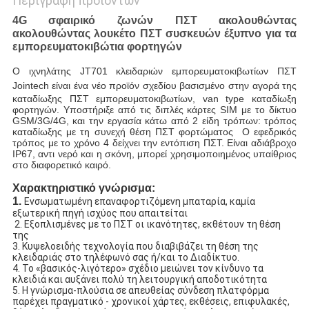
Περιγραφή προϊόντων
4G σφαιρικό ζωνών ΠΣΤ ακολουθώντας
ακολουθώντας λουκέτο ΠΣΤ συσκευών έξυπνο για τα
εμπορευματοκιβώτια φορτηγών
Ο ιχνηλάτης JT701 κλειδαριών εμπορευματοκιβωτίων ΠΣΤ 
Jointech
είναι ένα νέο προϊόν σχεδίου βασισμένο στην αγορά της 
καταδίωξης ΠΣΤ εμπορευματοκιβωτίων, van type καταδίωξη 
φορτηγών. Υποστήριξε από τις διπλές κάρτες SIM με το δίκτυο 
GSM/3G/4G, και την εργασία κάτω από 2 είδη τρόπων: τρόπος 
καταδίωξης με τη συνεχή θέση ΠΣΤ φορτώματος  Ο εφεδρικός 
τρόπος με το χρόνο 4 δείχνει την εντόπιση ΠΣΤ. Είναι αδιάβροχο 
IP67, αντι νερό και η σκόνη, μπορεί χρησιμοποιημένος υπαίθριος 
στο διαφορετικό καιρό.
Χαρακτηριστικό γνώρισμα:
1. 
Ενσωματωμένη επαναφορτιζόμενη μπαταρία, καμία 
εξωτερική πηγή ισχύος που απαιτείται
2. Εξοπλισμένες με το ΠΣΤ οι ικανότητες, εκθέτουν τη θέση 
της
3. Κυψελοειδής τεχνολογία που διαβιβάζει τη θέση της 
κλειδαριάς στο τηλέφωνό σας ή/και το Διαδίκτυο.
4. Το «βασικός-λιγότερο» σχέδιο μειώνει τον κίνδυνο τα 
κλειδιά και αυξάνει πολύ τη λειτουργική αποδοτικότητα
5. Η γνώρισμα-πλούσια σε απευθείας σύνδεση πλατφόρμα 
παρέχει πραγματικό - χρονικοί χάρτες, εκθέσεις, επιφυλακές, 