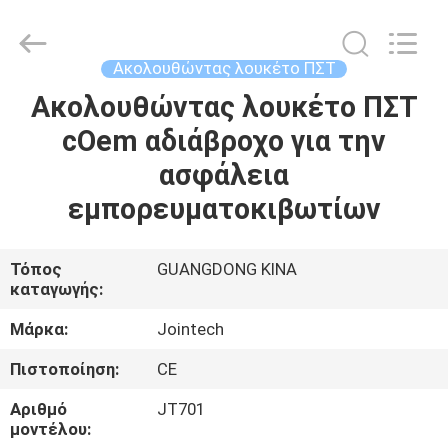
Shenzhen
Joint
Technology
Co.,
Ltd..
Ακολουθώντας λουκέτο ΠΣΤ
All
Rights
Reserved.
Ακολουθώντας λουκέτο ΠΣΤ
ΣΠΊΤΙ
cOem αδιάβροχο για την
ΠΡΟΪΌΝΤΑ
ασφάλεια
εμπορευματοκιβωτίων
ΕΜΦΆΝΙΣΗ
VR
Τόπος
GUANGDONG ΚΙΝΑ
καταγωγής:
ΠΕΡΊΠΟΥ
Μάρκα:
Jointech
ΕΜΕΊΣ
Πιστοποίηση:
CE
Αριθμό
JT701
ΓΎΡΟΣ
μοντέλου: