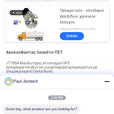
Πραγματικός - κλειδαριά
βαλβίδων χρονικού
ελέγχου
negotiate MOQ:2 μονάδα
ΕΠΑΦΉ
Ακολουθώντας λουκέτο ΠΣΤ
JT705A Κλειδωτήρας εντοπισμού GPS
εμπορευματοκιβωτίου για μεταφορά εμπορευμάτων με
απομακρυσμένη ξεκλείδωση
Paul-Jointech
Αντικλεπτικό ακολουθώντας λουκέτο ΠΣΤ μπαταριών
15000mAh με τον τηλεχειρισμό
Τζόιντεκ JT709A Κωνσταντινούπολη GPS παρακολούθηση
3:55 PM
μπουλόνι Αδιάβροχο φορτηγό Βαν GPS ηλεκτρονική
κλειδαριά
Good day, what product are you looking for?