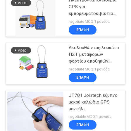
Ηλεκτρονική κλειδαριά
GPS για
εμπορευματοκιβώτιο
φορτηγών
negotiate MOQ:1 μονάδα
ΕΠΑΦΉ
Ακολουθώντας λουκέτο
ΠΣΤ μεταφορών
φορτίου αποθηκών
εμπορευμάτων
negotiate MOQ:1 μονάδα
ΕΠΑΦΉ
JT701 Jointech έξυπνο
μακρύ καλώδιο GPS
μαντήλι
negotiable MOQ:1 μονάδα
ΕΠΑΦΉ