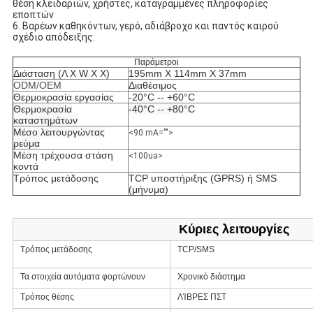
θέση κλειδαριών, χρήστες, καταγραμμένες πληροφορίες 
εποπτών
6. Βαρέων καθηκόντων, γερό, αδιάβροχο και παντός καιρού 
σχέδιο απόδειξης.
Παράμετροι
Διάσταση (Λ Χ W Χ Χ)
195mm X 114mm X 37mm
ODM/OEM
Διαθέσιμος
Θερμοκρασία εργασίας
-20°C -- +60°C
Θερμοκρασία
-40°C -- +80°C
καταστημάτων
Μέσο λειτουργώντας
<90 mA="">
ρεύμα
Μέση τρέχουσα στάση
<100ua>
κοντά
Τρόπος μετάδοσης
TCP υποστήριξης (GPRS) ή SMS
(μήνυμα)
Κύριες λειτουργίες
Τρόπος μετάδοσης
TCP/SMS
Τα στοιχεία αυτόματα φορτώνουν
Χρονικό διάστημα
Τρόπος θέσης
ΛΊΒΡΕΣ ΠΣΤ