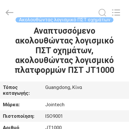
Shenzhen
Joint
Technology
Co.,
Ltd..
Ακολουθώντας λογισμικό ΠΣΤ οχημάτων
All
Rights
Reserved.
Αναπτυσσόμενο
ΣΠΊΤΙ
ακολουθώντας λογισμικό
ΠΡΟΪΌΝΤΑ
ΠΣΤ οχημάτων,
ακολουθώντας λογισμικό
ΕΜΦΆΝΙΣΗ
πλατφορμών ΠΣΤ JT1000
VR
Τόπος
Guangdong, Κίνα
καταγωγής:
ΠΕΡΊΠΟΥ
ΕΜΕΊΣ
Μάρκα:
Jointech
Πιστοποίηση:
ISO9001
ΓΎΡΟΣ
Αριθμό
JT1000