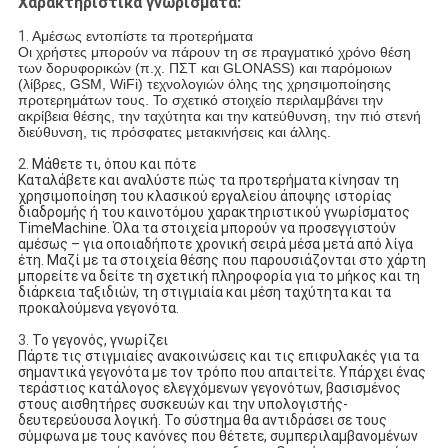
Χαρακτηριστικά γνωρίσματα:
1.
Αμέσως εντοπίστε τα προτερήματα
Οι χρήστες μπορούν να πάρουν τη σε πραγματικό χρόνο θέση
των δορυφορικών (π.χ. ΠΣΤ και GLONASS) και παρόμοιων
(λίβρες, GSM, WiFi) τεχνολογιών όλης της χρησιμοποίησης
προτερημάτων τους. Το σχετικό στοιχείο περιλαμβάνει την
ακρίβεια θέσης, την ταχύτητα και την κατεύθυνση, την πιό στενή
διεύθυνση, τις πρόσφατες μετακινήσεις και άλλης.
2.
Μάθετε τι, όπου και πότε
Καταλάβετε και αναλύστε πώς τα προτερήματα κίνησαν τη
χρησιμοποίηση του κλασικού εργαλείου άποψης ιστορίας
διαδρομής ή του καινοτόμου χαρακτηριστικού γνωρίσματος
TimeMachine. Όλα τα στοιχεία μπορούν να προσεγγιστούν
αμέσως – για οποιαδήποτε χρονική σειρά μέσα μετά από λίγα
έτη. Μαζί με τα στοιχεία θέσης που παρουσιάζονται στο χάρτη
μπορείτε να δείτε τη σχετική πληροφορία για το μήκος και τη
διάρκεια ταξιδιών, τη στιγμιαία και μέση ταχύτητα και τα
προκαλούμενα γεγονότα.
3.
Το γεγονός, γνωρίζει
Πάρτε τις στιγμιαίες ανακοινώσεις και τις επιφυλακές για τα
σημαντικά γεγονότα με τον τρόπο που απαιτείτε. Υπάρχει ένας
τεράστιος κατάλογος ελεγχόμενων γεγονότων, βασισμένος
στους αισθητήρες συσκευών και την υπολογιστής-
δευτερεύουσα λογική. Το σύστημα θα αντιδράσει σε τους
σύμφωνα με τους κανόνες που θέτετε, συμπεριλαμβανομένων