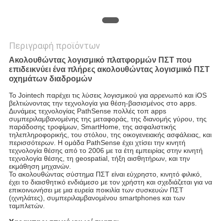
Περιγραφή προϊόντων
Ακολουθώντας λογισμικό πλατφορμών ΠΣΤ που
επιδεικνύει ένα πλήρες ακολουθώντας λογισμικό ΠΣΤ
οχημάτων διαδρομών
Το Jointech παρέχει τις λύσεις λογισμικού για αρρενωπό και iOS
βελτιώνοντας την τεχνολογία για θέση-βασισμένος στο apps.
Δυνάμεις τεχνολογίας PathSense πολλές τοπ apps
συμπεριλαμβανομένης της μεταφοράς, της διανομής γύρου, της
παράδοσης τροφίμων, SmartHome, της ασφαλιστικής
τηλεπληροφορικής, του στόλου, της οικογενειακής ασφάλειας, και
περισσότερων. Η ομάδα PathSense έχει χτίσει την κινητή
τεχνολογία θέσης από το 2006 με τα έτη εμπειρίας στην κινητή
τεχνολογία θέσης, τη geospatial, τήξη αισθητήρων, και την
εκμάθηση μηχανών.
Το ακολουθώντας σύστημα ΠΣΤ είναι εύχρηστο, κινητό φιλικό,
έχει το διαισθητικό ενδιάμεσο με τον χρήστη και σχεδιάζεται για να
επικοινωνήσει με μια ευρεία ποικιλία των συσκευών ΠΣΤ
(ιχνηλάτες), συμπεριλαμβανομένου smartphones και των
ταμπλετών.