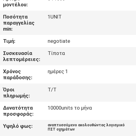
ΕΡΓΟΣΤΑΣΊΩΝ
μοντέλου:
Ποσότητα
1UNIT
ΠΟΙΟΤΙΚΌΣ
παραγγελίας
min:
ΈΛΕΓΧΟΣ
Τιμή:
negotiate
ΜΑΣ
Συσκευασία
Τίποτα
λεπτομέρειες:
ΕΛΆΤΕ
Χρόνος
ημέρες 1
ΣΕ
παράδοσης:
ΕΠΑΦΉ
Όροι
T/T
ΜΕ
πληρωμής:
Δυνατότητα
10000units το μήνα
ΖΗΤΉΣΤΕ
προσφοράς:
ΈΝΑ
Υψηλό φως:
αναπτυσσόμενο ακολουθώντας λογισμικό
ΠΣΤ οχημάτων
ΑΠΌΣΠΑΣΜΑ
,