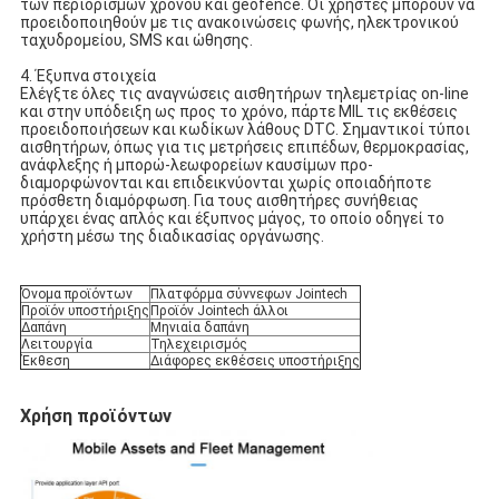
των περιορισμών χρόνου και geofence. Οι χρήστες μπορούν να
προειδοποιηθούν με τις ανακοινώσεις φωνής, ηλεκτρονικού
ταχυδρομείου, SMS και ώθησης.
4. Έξυπνα στοιχεία
Ελέγξτε όλες τις αναγνώσεις αισθητήρων τηλεμετρίας on-line
και στην υπόδειξη ως προς το χρόνο, πάρτε MIL τις εκθέσεις
προειδοποιήσεων και κωδίκων λάθους DTC. Σημαντικοί τύποι
αισθητήρων, όπως για τις μετρήσεις επιπέδων, θερμοκρασίας,
ανάφλεξης ή μπορώ-λεωφορείων καυσίμων προ-
διαμορφώνονται και επιδεικνύονται χωρίς οποιαδήποτε
πρόσθετη διαμόρφωση. Για τους αισθητήρες συνήθειας
υπάρχει ένας απλός και έξυπνος μάγος, το οποίο οδηγεί το
χρήστη μέσω της διαδικασίας οργάνωσης.
Όνομα προϊόντων
Πλατφόρμα σύννεφων Jointech
Προϊόν υποστήριξης
Προϊόν Jointech άλλοι
Δαπάνη
Μηνιαία δαπάνη
Λειτουργία
Τηλεχειρισμός
Έκθεση
Διάφορες εκθέσεις υποστήριξης
Χρήση προϊόντων