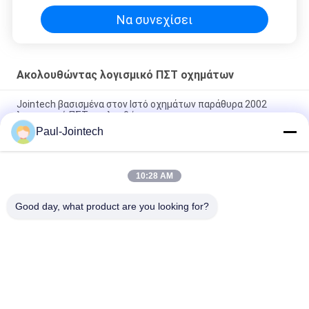
Να συνεχίσει
Ακολουθώντας λογισμικό ΠΣΤ οχημάτων
Jointech βασισμένα στον Ιστό οχημάτων παράθυρα 2002
λογισμικού ΠΣΤ ακολουθώντας
Paul-Jointech
Αρρενωπό ακολουθώντας λογισμικό διοικητικού ΠΣΤ στόλου
για τη θέση οχημάτων
10:28 AM
Σε απευθείας σύνδεση ακολουθώντας σύστημα οχημάτων,
ακολουθώντας λογισμικό οχημάτων ΠΣΤ παραθύρων 2008
Good day, what product are you looking for?
Λαϊκή κατηγορία
Όλα
Ακολουθώντας 
Κλειδαριά 
Λουκέτο ΠΣΤ
Εμπορευματοκιβωτίων 
ΠΣΤ