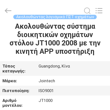
Shenzhen
Joint
Technology
Co.,
Ltd..
Ακολουθώντας λογισμικό ΠΣΤ οχημάτων
All
Rights
Reserved.
Ακολουθώντας σύστημα
ΣΠΊΤΙ
διοικητικών οχημάτων
ΠΡΟΪΌΝΤΑ
στόλου JT1000 2008 με την
κινητή APP υποστήριξη
ΕΜΦΆΝΙΣΗ
VR
Τόπος
Guangdong, Κίνα
καταγωγής:
ΠΕΡΊΠΟΥ
Μάρκα:
Jointech
ΕΜΕΊΣ
Πιστοποίηση:
ISO9001
Αριθμό
JT1000
ΓΎΡΟΣ
μοντέλου: