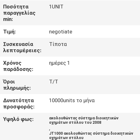
ΕΡΓΟΣΤΑΣΊΩΝ
Ποσότητα
1UNIT
παραγγελίας
min:
ΠΟΙΟΤΙΚΌΣ
Τιμή:
negotiate
ΈΛΕΓΧΟΣ
Συσκευασία
Τίποτα
λεπτομέρειες:
ΜΑΣ
Χρόνος
ημέρες 1
ΕΛΆΤΕ
παράδοσης:
ΣΕ
Όροι
T/T
ΕΠΑΦΉ
πληρωμής:
ΜΕ
Δυνατότητα
10000units το μήνα
προσφοράς:
ΖΗΤΉΣΤΕ
Υψηλό φως:
ακολουθώντας σύστημα διοικητικών
οχημάτων στόλου του 2008
ΈΝΑ
,
JT1000 ακολουθώντας σύστημα διοικητικών
ΑΠΌΣΠΑΣΜΑ
οχημάτων στόλου