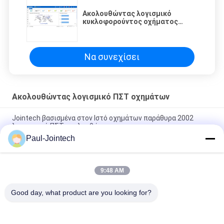
Ακολουθώντας λογισμικό
κυκλοφορούντος οχήματος
Jointech, ακολουθώντας
συστήματα φορτηγών ΠΣΤ
παραθύρων 2002
Να συνεχίσει
Ακολουθώντας λογισμικό ΠΣΤ οχημάτων
Jointech βασισμένα στον Ιστό οχημάτων παράθυρα 2002
λογισμικού ΠΣΤ ακολουθώντας
Paul-Jointech
Αρρενωπό ακολουθώντας λογισμικό διοικητικού ΠΣΤ στόλου
για τη θέση οχημάτων
9:48 AM
Σε απευθείας σύνδεση ακολουθώντας σύστημα οχημάτων,
ακολουθώντας λογισμικό οχημάτων ΠΣΤ παραθύρων 2008
Good day, what product are you looking for?
Λαϊκή κατηγορία
Όλα