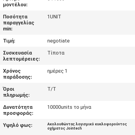
ΕΡΓΟΣΤΑΣΊΩΝ
μοντέλου:
Ποσότητα
1UNIT
ΠΟΙΟΤΙΚΌΣ
παραγγελίας
min:
ΈΛΕΓΧΟΣ
Τιμή:
negotiate
ΜΑΣ
Συσκευασία
Τίποτα
λεπτομέρειες:
ΕΛΆΤΕ
Χρόνος
ημέρες 1
ΣΕ
παράδοσης:
ΕΠΑΦΉ
Όροι
T/T
ΜΕ
πληρωμής:
Δυνατότητα
10000units το μήνα
ΖΗΤΉΣΤΕ
προσφοράς:
ΈΝΑ
Υψηλό φως:
Ακολουθώντας λογισμικό κυκλοφορούντος
οχήματος Jointech
ΑΠΌΣΠΑΣΜΑ
,