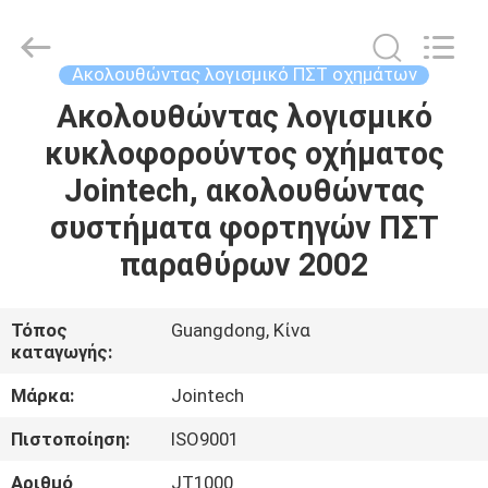
Shenzhen
Joint
Technology
Co.,
Ltd..
Ακολουθώντας λογισμικό ΠΣΤ οχημάτων
All
Rights
Reserved.
Ακολουθώντας λογισμικό
ΣΠΊΤΙ
κυκλοφορούντος οχήματος
ΠΡΟΪΌΝΤΑ
Jointech, ακολουθώντας
συστήματα φορτηγών ΠΣΤ
ΕΜΦΆΝΙΣΗ
παραθύρων 2002
VR
Τόπος
Guangdong, Κίνα
καταγωγής:
ΠΕΡΊΠΟΥ
ΕΜΕΊΣ
Μάρκα:
Jointech
Πιστοποίηση:
ISO9001
ΓΎΡΟΣ
Αριθμό
JT1000