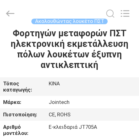
Shenzhen
Joint
Technology
Co.,
Ltd..
Ακολουθώντας λουκέτο ΠΣΤ
All
Rights
Reserved.
Φορτηγών μεταφορών ΠΣΤ
ΣΠΊΤΙ
ηλεκτρονική εκμετάλλευση
ΠΡΟΪΌΝΤΑ
πόλων λουκέτων έξυπνη
αντικλεπτική
ΕΜΦΆΝΙΣΗ
VR
Τόπος
ΚΙΝΑ
καταγωγής:
ΠΕΡΊΠΟΥ
Μάρκα:
Jointech
ΕΜΕΊΣ
Πιστοποίηση:
CE, ROHS
Αριθμό
Ε-κλειδαριά JT705A
ΓΎΡΟΣ
μοντέλου: