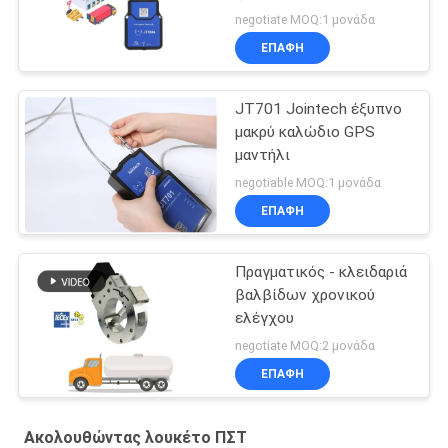
εμπορευμάτων
negotiate MOQ:1 μονάδα
ΕΠΑΦΉ
JT701 Jointech έξυπνο
μακρύ καλώδιο GPS
μαντήλι
negotiable MOQ:1 μονάδα
ΕΠΑΦΉ
Πραγματικός - κλειδαριά
βαλβίδων χρονικού
ελέγχου
negotiate MOQ:2 μονάδα
ΕΠΑΦΉ
Ακολουθώντας λουκέτο ΠΣΤ