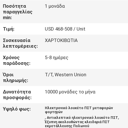
ΕΡΓΟΣΤΑΣΊΩΝ
Ποσότητα
1 μονάδα
παραγγελίας
min:
ΠΟΙΟΤΙΚΌΣ
Τιμή:
USD 468-508 / Unit
ΈΛΕΓΧΟΣ
Συσκευασία
ΧΑΡΤΟΚΙΒΩΤΙΑ
λεπτομέρειες:
ΜΑΣ
Χρόνος
5-8 ημέρες
ΕΛΆΤΕ
παράδοσης:
ΣΕ
Όροι
T/T, Western Union
ΕΠΑΦΉ
πληρωμής:
ΜΕ
Δυνατότητα
10000 μονάδες το μήνα
προσφοράς:
ΖΗΤΉΣΤΕ
Υψηλό φως:
Ηλεκτρονικό λουκέτο ΠΣΤ μεταφορών
φορτηγών
ΈΝΑ
,
,
Αντικλεπτικό ηλεκτρονικό λουκέτο ΠΣΤ
Έξυπνη ακολουθώντας κλειδαριά ΠΣΤ
ΑΠΌΣΠΑΣΜΑ
εκμετάλλευσης Πολωνού