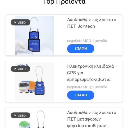
Top Προϊόντα
Ακολουθώντας λουκέτο
ΠΣΤ Jointech
negotiate MOQ:1 μονάδα
ΕΠΑΦΉ
Ηλεκτρονική κλειδαριά
GPS για
εμπορευματοκιβώτιο
φορτηγών
negotiate MOQ:1 μονάδα
ΕΠΑΦΉ
Ακολουθώντας λουκέτο
ΠΣΤ μεταφορών
φορτίου αποθηκών