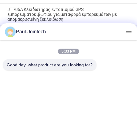
JT705A Κλειδωτήρας εντοπισμού GPS
εμπορευματοκιβωτίου για μεταφορά εμπορευμάτων με
απομακρυσμένη ξεκλείδωση
Paul-Jointech
Αντικλεπτικό ακολουθώντας λουκέτο ΠΣΤ μπαταριών
15000mAh με τον τηλεχειρισμό
Τζόιντεκ JT709A Κωνσταντινούπολη GPS παρακολούθηση
5:33 PM
μπουλόνι Αδιάβροχο φορτηγό Βαν GPS ηλεκτρονική
κλειδαριά
Good day, what product are you looking for?
Λαϊκή κατηγορία
Όλα
Ακολουθώντας 
Κλειδαριά 
Λουκέτο ΠΣΤ
Εμπορευματοκιβωτίων 
ΠΣΤ
Έξυπνη Κλειδαριά 
Έξυπνο Λουκέτο 
ΠΣΤ
Bluetooth
Καταδίωξη 
Συσκευές Ελέγχου 
Σφραγίδων 
Θερμοκρασίας 