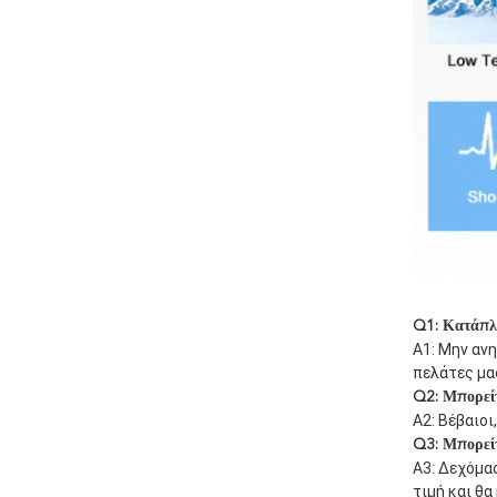
Q1: Κατάπλη
Α1: Μην ανη
πελάτες μα
Q2: Μπορείτ
A2: Βέβαιοι
Q3: Μπορείτ
A3: Δεχόμασ
τιμή και θ