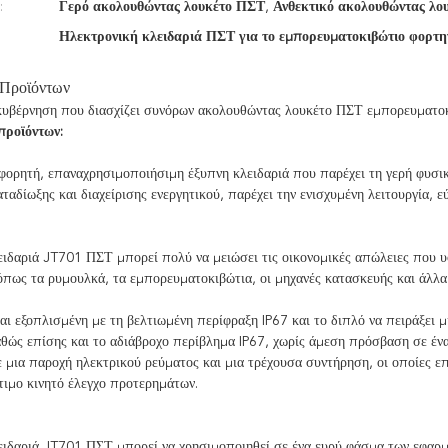
:
Γερό ακολουθώντας λουκέτο ΠΣΤ
,
Ανθεκτικό ακολουθώντας λο
Ηλεκτρονική κλειδαριά ΠΣΤ για το εμπορευματοκιβώτιο φορτ
 Προϊόντων
κυβέρνηση που διασχίζει συνόρων ακολουθώντας λουκέτο ΠΣΤ εμπορευματο
προϊόντων:
φορητή, επαναχρησιμοποιήσιμη έξυπνη κλειδαριά που παρέχει τη γερή φυσικ
ταδίωξης και διαχείρισης ενεργητικού, παρέχει την ενισχυμένη λειτουργία, 
ιδαριά JT701 ΠΣΤ μπορεί πολύ να μειώσει τις οικονομικές απώλειες που υφ
πως τα ρυμουλκά, τα εμπορευματοκιβώτια, οι μηχανές κατασκευής και άλλα 
αι εξοπλισμένη με τη βελτιωμένη περίφραξη IP67 και το διπλό να πειράξει μ
αθώς επίσης και το αδιάβροχο περίβλημα IP67, χωρίς άμεση πρόσβαση σε έν
μια παροχή ηλεκτρικού ρεύματος και μια τρέχουσα συντήρηση, οι οποίες ε
τιμο κινητό έλεγχο προτερημάτων.
ειδαριά JT701 ΠΣΤ μπορεί να χρησιμοποιηθεί σε ένα ευρύ φάσμα των εφαρμο