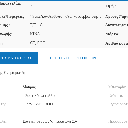
παραγγελίας
2
Τιμή :
 λεπτομέρειες :
15pcs/κονσερβοποιήστε, κονσερβοποιήστε το μέγεθος: 50*40*30cm, βάρος: 22KG
Χρόνος παρά
μής :
T/T, LC
Δυνατότητα 
ΚΙΝΑ
γωγής:
Μάρκα:
CE, FCC
η:
Αριθμό μοντέ
ΡΉΣ ΕΝΗΜΈΡΩΣΗ
ΠΕΡΙΓΡΑΦΉ ΠΡΟΪΌΝΤΩΝ
ής Ενημέρωση
Μαύρος
Μπαταρία:
Πλαστικό, μέταλλο
Ενότητα:
 της
GPRS, SMS, RFID
Εξουσιοδότ
άσης:
Συνεχές ρεύμα 5V, παραγωγή 2A
Προσαρμογ