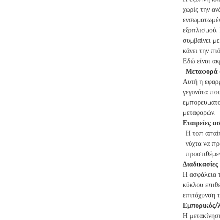
χωρίς την αν
ενσωματωμένη
εξοπλισμού. 
συμβαίνει με
κάνει την πι
Εδώ είναι α
Μεταφορά 
Αυτή η εφαρ
γεγονότα που
εμπορευματο
μεταφορών.
Εταιρείες α
Η τοπ απαίτ
νύχτα να πρ
προστιθέμεν
Διαδικασίες
Η ασφάλεια τ
κύκλου επιθ
επιτάχυνση τ
Εμπορικός/λ
Η μετακίνηση