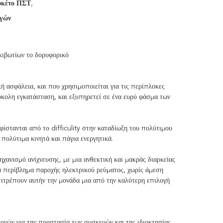
υκέτο ΠΣΤ
,
ηγών
κιβωτίων το δορυφορικό
ή ασφάλεια, και που χρησιμοποιείται για τις περίπλοκες
εύκολη εγκατάσταση, και εξυπηρετεί σε ένα ευρύ φάσμα των
ίστανται από το difficulity στην καταδίωξη του πολύτιμου
πολύτιμα κινητά και πάγια ενεργητικά.
ηχανισμό ανίχνευσης, με μια ανθεκτική και μακράς διαρκείας
α περίβλημα παροχής ηλεκτρικού ρεύματος, χωρίς άμεση
πιτρέπουν αυτήν την μονάδα μια από την καλύτερη επιλογή
γών για την προστασία των συσκευών και της ιδιοκτησίας,