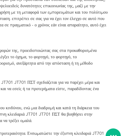
ελοειδείς δυνατότητες επικοινωνίας της, μαζί με την
η χρήση με τη μεταφορά των εμπορευμάτων και του πολύτιμου
αση. επιτρέπει σε σας για να έχει τον έλεγχο σε αυτό που
α σε πραγματικό - ο χρόνος εάν είναι απαραίτητο, αυτό έχει
αφορών της, προειδοποιώντας σας στα προκαθορισμένα
γξει το όχημα, το φορτηγό, το φορτηγό, το
οορισμό, ανεξάρτητα από την απόσταση ή τη μέθοδο
ά JT701 JT701 ΠΣΤ σχεδιάζεται για να παρέχει μέρα και
αι να εσείς ή τα προτερήματα είστε, παραδίδοντας ένα
ου κινδύνου, ενώ μια διαδρομή και κατά τη διάρκεια του
ξυπνη κλειδαριά JT701 JT701 ΠΣΤ θα βοηθήσει στην
α να τρέξει ομαλά.
ή προτεραιότητα. Ενσωματώστε την έξυπνη κλειδαριά JT701