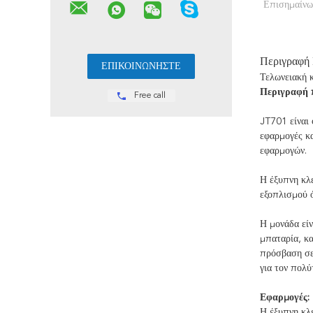
Επισημαίνω
Περιγραφή
Τελωνειακή 
Περιγραφή 
Free call
JT701 είναι 
εφαρμογές κα
εφαρμογών.
Η έξυπνη κλε
εξοπλισμού ό
Η μονάδα είν
μπαταρία, κ
πρόσβαση σε 
για τον πολύ
Εφαρμογές:
Η έξυπνη κλ