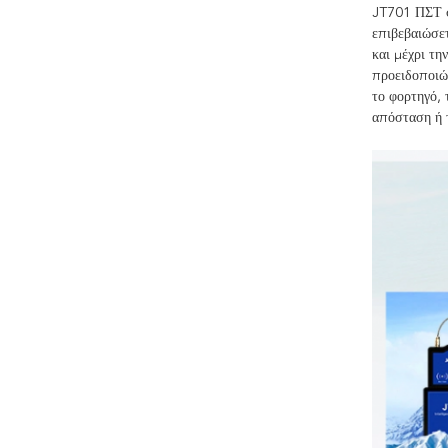
JT701 ΠΣΤ στ
επιβεβαιώσε
και μέχρι τη
προειδοποιώ
το φορτηγό, 
απόσταση ή 