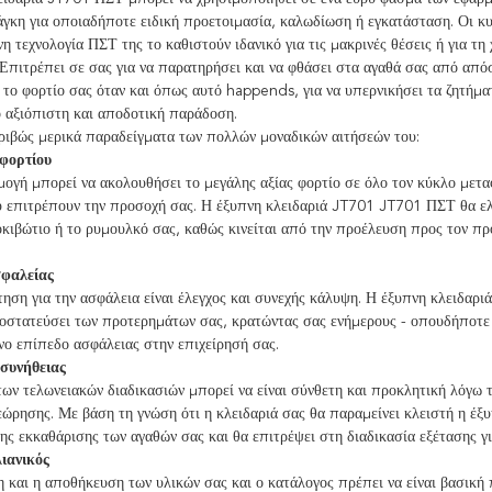
άγκη για οποιαδήποτε ειδική προετοιμασία, καλωδίωση ή εγκατάσταση. Οι κυψ
 τεχνολογία ΠΣΤ της το καθιστούν ιδανικό για τις μακρινές θέσεις ή για τ
Επιτρέπει σε σας για να παρατηρήσει και να φθάσει στα αγαθά σας από απόστ
 το φορτίο σας όταν και όπως αυτό happends, για να υπερνικήσει τα ζητήματ
ό αξιόπιστη και αποδοτική παράδοση.
κριβώς μερικά παραδείγματα των πολλών μοναδικών αιτήσεών του:
φορτίου
μογή μπορεί να ακολουθήσει το μεγάλης αξίας φορτίο σε όλο τον κύκλο μετ
 επιτρέπουν την προσοχή σας. Η έξυπνη κλειδαριά JT701 JT701 ΠΣΤ θα ελέ
κιβώτιο ή το ρυμουλκό σας, καθώς κινείται από την προέλευση προς τον πρ
σφαλείας
ηση για την ασφάλεια είναι έλεγχος και συνεχής κάλυψη. Η έξυπνη κλειδαρι
οστατεύσει των προτερημάτων σας, κρατώντας σας ενήμερους - οπουδήποτε κ
ο επίπεδο ασφάλειας στην επιχείρησή σας.
 συνήθειας
ων τελωνειακών διαδικασιών μπορεί να είναι σύνθετη και προκλητική λόγω τ
εώρησης. Με βάση τη γνώση ότι η κλειδαριά σας θα παραμείνει κλειστή η έ
ης εκκαθάρισης των αγαθών σας και θα επιτρέψει στη διαδικασία εξέτασης γι
ιανικός
 και η αποθήκευση των υλικών σας και ο κατάλογος πρέπει να είναι βασικ