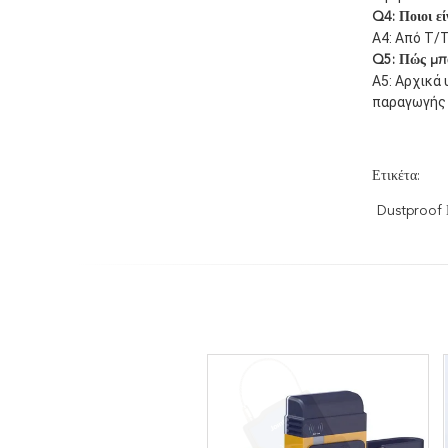
Q4: Ποιοι εί
A4: Από T/
Q5: Πώς μπο
A5: Αρχικά
παραγωγής 
Ετικέτα:
Dustproof 