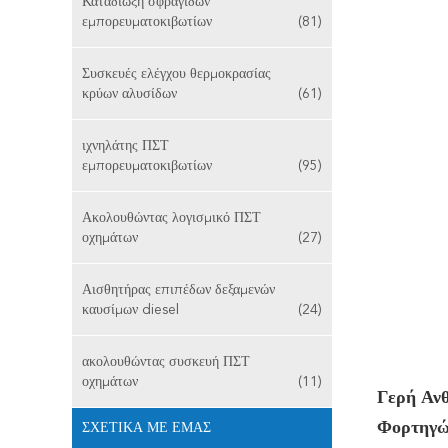
Καταδίωξη σφραγίδων
εμπορευματοκιβωτίων
(81)
Συσκευές ελέγχου θερμοκρασίας
κρύων αλυσίδων
(61)
ιχνηλάτης ΠΣΤ
εμπορευματοκιβωτίων
(95)
Ακολουθώντας λογισμικό ΠΣΤ
οχημάτων
(27)
Αισθητήρας επιπέδων δεξαμενών
καυσίμων diesel
(24)
ακολουθώντας συσκευή ΠΣΤ
οχημάτων
(11)
Γερή Αν
Φορτηγώ
ΣΧΕΤΙΚΆ ΜΕ ΕΜΆΣ