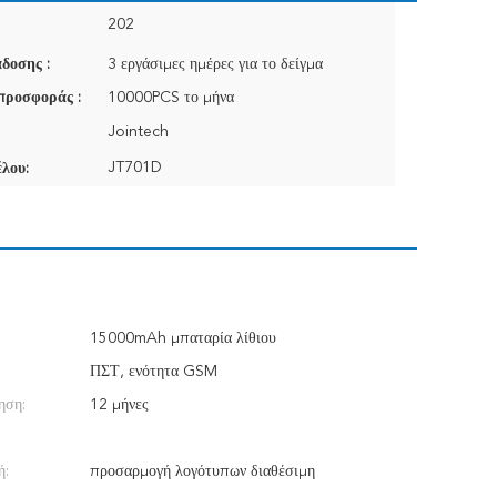
202
δοσης :
3 εργάσιμες ημέρες για το δείγμα
προσφοράς :
10000PCS το μήνα
Jointech
JT701D
λου:
15000mAh μπαταρία λίθιου
ΠΣΤ, ενότητα GSM
ηση:
12 μήνες
ή:
προσαρμογή λογότυπων διαθέσιμη