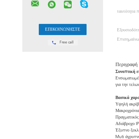
ταυτότητα 
Εξουσιοδότ
Επισημαίνω
Free call
Περιγραφή
Συνοπτική ε
Ενσωματωμέν
για την τελω
Βασικά χαρα
Υψηλή ακρίβ
Μακροχρόνια
Πραγματικός
Αδιάβροχο I
Έξυπνο ξεκλ
Muti άγρυπνο