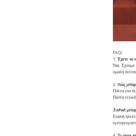
FAQ:
1.
Έχετε το 
Ναι. Έχουμε 
ομαλή λειτου
2. 
πώς μπορο
Πάντα ένα δ
Πάντα τελικ
3.what μπορ
Ευφυή ηλεκτ
εμπορευματο
4.
Τι είναι 