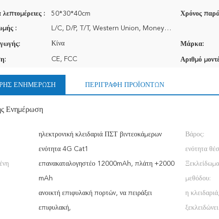
 λεπτομέρειες :
50*30*40cm
Χρόνος παρά
μής :
L/C, D/P, T/T, Western Union, MoneyGram
Κίνα
γωγής:
Μάρκα:
CE, FCC
η:
Αριθμό μοντέ
ΡΉΣ ΕΝΗΜΈΡΩΣΗ
ΠΕΡΙΓΡΑΦΉ ΠΡΟΪΌΝΤΩΝ
ής Ενημέρωση
ηλεκτρονική κλειδαριά ΠΣΤ βιντεοκάμερων
Βάρος:
ενότητα 4G Cat1
ενότητα θέσ
ένη
επανακαταλογηστέο 12000mAh, πλάτη +2000
Ξεκλείδωμα
mAh
μεθόδου:
ανοικτή επιφυλακή πορτών, να πειράξει
η κλειδαριά
επιφυλακή,
ξεκλειδώνει