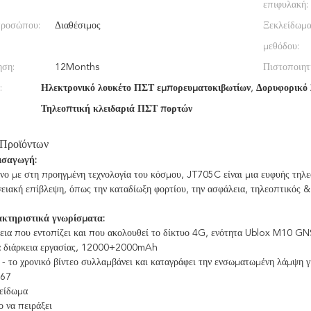
επιφυλακή:
προσώπου:
Διαθέσιμος
Ξεκλείδωμα
μεθόδου:
ηση:
12Months
Πιστοποιητ
:
Ηλεκτρονικό λουκέτο ΠΣΤ εμπορευματοκιβωτίων
,
Δορυφορικό 
Τηλεοπτική κλειδαριά ΠΣΤ πορτών
 Προϊόντων
ισαγωγή:
ο με στη προηγμένη τεχνολογία του κόσμου, JT705C είναι μια ευφυής τηλεο
νειακή επίβλεψη, όπως την καταδίωξη φορτίου, την ασφάλεια, τηλεοπτικός &
κτηριστικά γνωρίσματα:
εια που εντοπίζει και που ακολουθεί το δίκτυο 4G, ενότητα Ublox M10 G
 διάρκεια εργασίας, 12000+2000mAh
 - το χρονικό βίντεο συλλαμβάνει και καταγράφει την ενσωματωμένη λάμψη 
P67
είδωμα
 να πειράξει