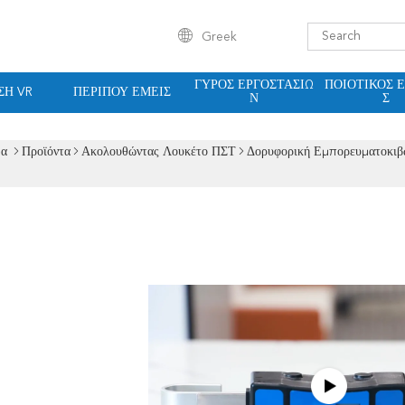
Greek
ΓΎΡΟΣ ΕΡΓΟΣΤΑΣΊΩ
ΠΟΙΟΤΙΚΌΣ 
ΣΗ VR
ΠΕΡΊΠΟΥ ΕΜΕΊΣ
Ν
Σ
δα
Προϊόντα
Ακολουθώντας Λουκέτο ΠΣΤ
Δορυφορική Εμπορευματοκιβ