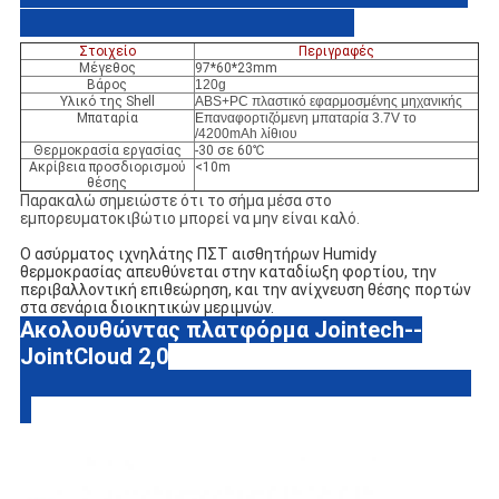
Στοιχείο
Περιγραφές
Μέγεθος
97*60*23mm
Βάρος
120g
Υλικό της Shell
ABS+PC πλαστικό εφαρμοσμένης μηχανικής
Μπαταρία
Επαναφορτιζόμενη μπαταρία 3.7V το
/4200mAh λίθιου
Θερμοκρασία εργασίας
-30 σε 60℃
Ακρίβεια προσδιορισμού
<10m
θέσης
Παρακαλώ σημειώστε ότι το σήμα μέσα στο
εμπορευματοκιβώτιο μπορεί να μην είναι καλό.
Ο ασύρματος ιχνηλάτης ΠΣΤ αισθητήρων Humidy 
θερμοκρασίας
απευθύνεται στην καταδίωξη φορτίου, την 
περιβαλλοντική επιθεώρηση, και την ανίχνευση θέσης πορτών 
στα σενάρια διοικητικών μεριμνών.
Ακολουθώντας πλατφόρμα Jointech--
JointCloud 2,0