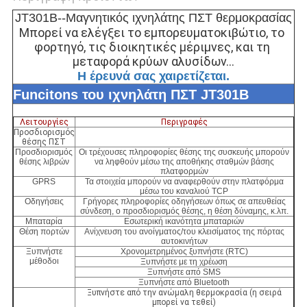
JT301B--Μαγνητικός ιχνηλάτης ΠΣΤ θερμοκρασίας
Μπορεί να ελέγξει το εμπορευματοκιβώτιο, το 
φορτηγό, τις διοικητικές μέριμνες, και τη 
μεταφορά κρύων αλυσίδων…
Η έρευνά σας χαιρετίζεται.
Funcitons του ιχνηλάτη ΠΣΤ JT301B
Λειτουργίες
Περιγραφές
Προσδιορισμός
θέσης ΠΣΤ
Προσδιορισμός
Οι τρέχουσες πληροφορίες θέσης της συσκευής μπορούν
θέσης λιβρών
να ληφθούν μέσω της αποθήκης σταθμών βάσης
πλατφορμών
GPRS
Τα στοιχεία μπορούν να αναφερθούν στην πλατφόρμα
μέσω του καναλιού TCP
Οδηγήσεις
Γρήγορες πληροφορίες οδηγήσεων όπως σε απευθείας
σύνδεση, ο προσδιορισμός θέσης, η θέση δύναμης, κ.λπ.
Μπαταρία
Εσωτερική ικανότητα μπαταριών
Θέση πορτών
Ανίχνευση του ανοίγματος/του κλεισίματος της πόρτας
αυτοκινήτων
Ξυπνήστε
Χρονομετρημένος ξυπνήστε (RTC)
μέθοδοι
Ξυπνήστε με τη χρέωση
Ξυπνήστε από SMS
Ξυπνήστε από Bluetooth
Ξυπνήστε από την ανώμαλη θερμοκρασία (η σειρά
μπορεί να τεθεί)