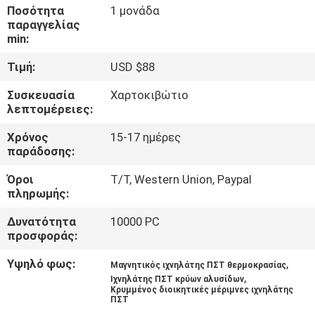
ΕΡΓΟΣΤΑΣΊΩΝ
Ποσότητα
1 μονάδα
παραγγελίας
min:
ΠΟΙΟΤΙΚΌΣ
Τιμή:
USD $88
ΈΛΕΓΧΟΣ
Συσκευασία
Χαρτοκιβώτιο
λεπτομέρειες:
ΜΑΣ
Χρόνος
15-17 ημέρες
ΕΛΆΤΕ
παράδοσης:
ΣΕ
Όροι
T/T, Western Union, Paypal
ΕΠΑΦΉ
πληρωμής:
ΜΕ
Δυνατότητα
10000 PC
προσφοράς:
ΖΗΤΉΣΤΕ
Υψηλό φως:
,
Μαγνητικός ιχνηλάτης ΠΣΤ θερμοκρασίας
,
Ιχνηλάτης ΠΣΤ κρύων αλυσίδων
ΈΝΑ
Κρυμμένος διοικητικές μέριμνες ιχνηλάτης
ΠΣΤ
ΑΠΌΣΠΑΣΜΑ