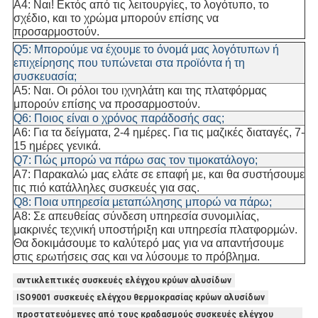
A4: Ναι! Εκτός από τις λειτουργίες, το λογότυπο, το
σχέδιο, και το χρώμα μπορούν επίσης να
προσαρμοστούν.
Q5: Μπορούμε να έχουμε το όνομά μας λογότυπων ή
επιχείρησης που τυπώνεται στα προϊόντα ή τη
συσκευασία;
A5: Ναι. Οι ρόλοι του ιχνηλάτη και της πλατφόρμας
μπορούν επίσης να προσαρμοστούν.
Q6: Ποιος είναι ο χρόνος παράδοσής σας;
A6: Για τα δείγματα, 2-4 ημέρες. Για τις μαζικές διαταγές, 7-
15 ημέρες γενικά.
Q7: Πώς μπορώ να πάρω σας τον τιμοκατάλογο;
A7: Παρακαλώ μας ελάτε σε επαφή με, και θα συστήσουμε
τις πιό κατάλληλες συσκευές για σας.
Q8: Ποια υπηρεσία μεταπώλησης μπορώ να πάρω;
A8: Σε απευθείας σύνδεση υπηρεσία συνομιλίας,
μακρινές τεχνική υποστήριξη και υπηρεσία πλατφορμών.
Θα δοκιμάσουμε το καλύτερό μας για να απαντήσουμε
στις ερωτήσεις σας και να λύσουμε το πρόβλημα.
αντικλεπτικές συσκευές ελέγχου κρύων αλυσίδων
ISO9001 συσκευές ελέγχου θερμοκρασίας κρύων αλυσίδων
προστατευόμενες από τους κραδασμούς συσκευές ελέγχου