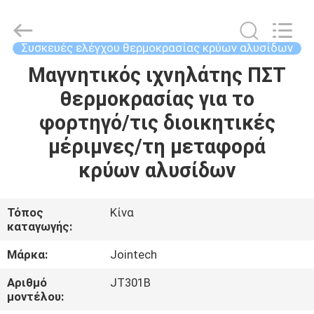
Shenzhen
Joint
Technology
Co.,
Ltd..
Συσκευές ελέγχου θερμοκρασίας κρύων αλυσίδων
All
Rights
Reserved.
Μαγνητικός ιχνηλάτης ΠΣΤ
ΣΠΊΤΙ
θερμοκρασίας για το
ΠΡΟΪΌΝΤΑ
φορτηγό/τις διοικητικές
μέριμνες/τη μεταφορά
ΕΜΦΆΝΙΣΗ
κρύων αλυσίδων
VR
Τόπος
Κίνα
καταγωγής:
ΠΕΡΊΠΟΥ
ΕΜΕΊΣ
Μάρκα:
Jointech
Αριθμό
JT301B
ΓΎΡΟΣ
μοντέλου: