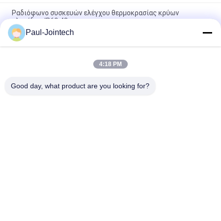
Ραδιόφωνο συσκευών ελέγχου θερμοκρασίας κρύων
αλυσίδων IP68 4G
Paul-Jointech
Ηλεκτρονική Bluetooth πιστοποίηση CE κλειδαριών
ιχνηλατών ΠΣΤ κλοπής ανθεκτική
4:18 PM
Στεγανή κλειδαριά ΠΣΤ κρύων αλυσίδων, όργανο ελέγχου
κρύων αλυσίδων 15000mAh
Good day, what product are you looking for?
Λαϊκή κατηγορία
Όλα
Ακολουθώντας 
Κλειδαριά 
Λουκέτο ΠΣΤ
Εμπορευματοκιβωτίων 
ΠΣΤ
Έξυπνη Κλειδαριά 
Έξυπνο Λουκέτο 
ΠΣΤ
Bluetooth
Καταδίωξη 
Συσκευές Ελέγχου 
Σφραγίδων 
Θερμοκρασίας 
Εμπορευματοκιβωτίων
Κρύων Αλυσίδων