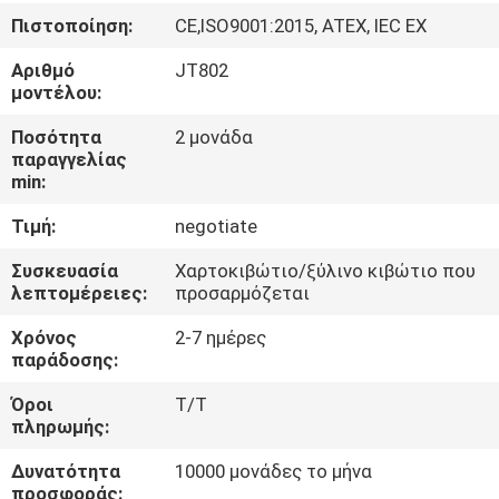
ΕΡΓΟΣΤΑΣΊΩΝ
Πιστοποίηση:
CE,ISO9001:2015, ATEX, IEC EX
Αριθμό
JT802
ΠΟΙΟΤΙΚΌΣ
μοντέλου:
ΈΛΕΓΧΟΣ
Ποσότητα
2 μονάδα
παραγγελίας
min:
ΜΑΣ
Τιμή:
negotiate
ΕΛΆΤΕ
ΣΕ
Συσκευασία
Χαρτοκιβώτιο/ξύλινο κιβώτιο που
λεπτομέρειες:
προσαρμόζεται
ΕΠΑΦΉ
Χρόνος
2-7 ημέρες
ΜΕ
παράδοσης:
Όροι
T/T
ΖΗΤΉΣΤΕ
πληρωμής:
ΈΝΑ
Δυνατότητα
10000 μονάδες το μήνα
ΑΠΌΣΠΑΣΜΑ
προσφοράς: