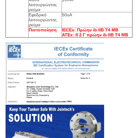
λειτουργώντας
ρεύμα
Εφεδρικό
50uA
λειτουργώντας
ρεύμα
Πιστοποίηση
IECEx: Πρώην ib IIB T4 ΜΒ
ATEx: ΙΙ 2 Γ πρώην ib IIB T4 ΜΒ