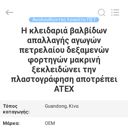
Shenzhen
Joint
Technology
Co.,
Ltd..
Ακολουθώντας λουκέτο ΠΣΤ
All
Rights
Reserved.
Η κλειδαριά βαλβίδων
ΣΠΊΤΙ
απαλλαγής αγωγών
ΠΡΟΪΌΝΤΑ
πετρελαίου δεξαμενών
φορτηγών μακρινή
ΕΜΦΆΝΙΣΗ
ξεκλειδώνει την
VR
πλαστογράφηση αποτρέπει
ATEX
ΠΕΡΊΠΟΥ
ΕΜΕΊΣ
Τόπος
Guandong, Κίνα
καταγωγής:
ΓΎΡΟΣ
Μάρκα:
OEM