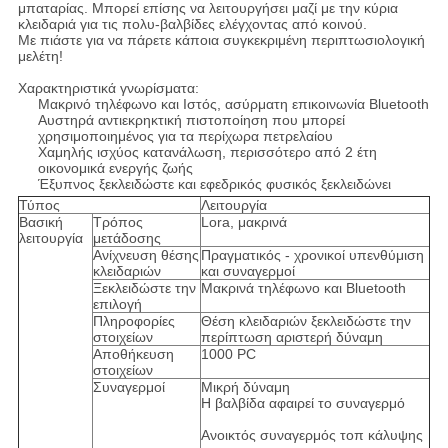
μπαταρίας. Μπορεί επίσης να λειτουργήσει μαζί με την κύρια
κλειδαριά για τις πολυ-βαλβίδες ελέγχοντας από κοινού.
Με πιάστε για να πάρετε κάποια συγκεκριμένη περιπτωσιολογική
μελέτη!
Χαρακτηριστικά γνωρίσματα:
Μακρινό τηλέφωνο και Ιστός, ασύρματη επικοινωνία Bluetooth
Αυστηρά αντιεκρηκτική πιστοποίηση που μπορεί
χρησιμοποιημένος για τα περίχωρα πετρελαίου
Χαμηλής ισχύος κατανάλωση, περισσότερο από 2 έτη
οικονομικά ενεργής ζωής
Έξυπνος ξεκλειδώστε και εφεδρικός φυσικός ξεκλειδώνει
Τύπος
Λειτουργία
Βασική
Τρόπος
Lora, μακρινά
λειτουργία
μετάδοσης
Ανίχνευση θέσης
Πραγματικός - χρονικοί υπενθύμιση
κλειδαριών
και συναγερμοί
Ξεκλειδώστε την
Μακρινά τηλέφωνο και Bluetooth
επιλογή
Πληροφορίες
Θέση κλειδαριών ξεκλειδώστε την
στοιχείων
περίπτωση αριστερή δύναμη
Αποθήκευση
1000 PC
στοιχείων
Συναγερμοί
Μικρή δύναμη
Η βαλβίδα αφαιρεί το συναγερμό
Ανοικτός συναγερμός τοπ κάλυψης