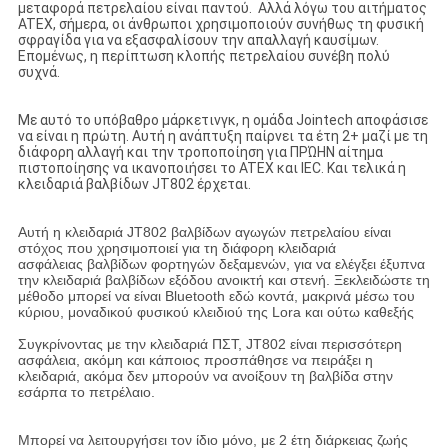
μεταφορά πετρελαίου είναι παντού. Αλλά λόγω του αιτήματος
ATEX, σήμερα, οι άνθρωποι χρησιμοποιούν συνήθως τη φυσική
σφραγίδα για να εξασφαλίσουν την απαλλαγή καυσίμων.
Επομένως, η περίπτωση κλοπής πετρελαίου συνέβη πολύ
συχνά.
Με αυτό το υπόβαθρο μάρκετινγκ, η ομάδα Jointech αποφάσισε
να είναι η πρώτη. Αυτή η ανάπτυξη παίρνει τα έτη 2+ μαζί με τη
διάφορη αλλαγή και την τροποποίηση για ΠΡΏΗΝ αίτημα
πιστοποίησης να ικανοποιήσει το ATEX και IEC. Και τελικά η
κλειδαριά βαλβίδων JT802 έρχεται.
Αυτή η κλειδαριά JT802 βαλβίδων αγωγών πετρελαίου είναι
στόχος που χρησιμοποιεί για τη διάφορη κλειδαριά
ασφάλειας βαλβίδων φορτηγών δεξαμενών, για να ελέγξει έξυπνα
την κλειδαριά βαλβίδων εξόδου ανοικτή και στενή. Ξεκλειδώστε τη
μέθοδο μπορεί να είναι Bluetooth εδώ κοντά, μακρινά μέσω του
κύριου, μοναδικού φυσικού κλειδιού της Lora και ούτω καθεξής
Συγκρίνοντας με την κλειδαριά ΠΣΤ, JT802 είναι περισσότερη
ασφάλεια, ακόμη και κάποιος προσπάθησε να πειράξει η
κλειδαριά, ακόμα δεν μπορούν να ανοίξουν τη βαλβίδα στην
εσάρπα το πετρέλαιο.
Μπορεί να λειτουργήσει τον ίδιο μόνο, με 2 έτη διάρκειας ζωής