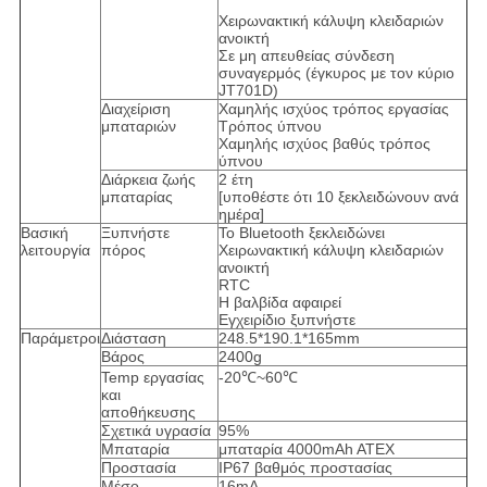
Χειρωνακτική κάλυψη κλειδαριών
ανοικτή
Σε μη απευθείας σύνδεση
συναγερμός (έγκυρος με τον κύριο
JT701D)
Διαχείριση
Χαμηλής ισχύος τρόπος εργασίας
μπαταριών
Τρόπος ύπνου
Χαμηλής ισχύος βαθύς τρόπος
ύπνου
Διάρκεια ζωής
2 έτη
μπαταρίας
[υποθέστε ότι 10 ξεκλειδώνουν ανά
ημέρα]
Βασική
Ξυπνήστε
Το Bluetooth ξεκλειδώνει
λειτουργία
πόρος
Χειρωνακτική κάλυψη κλειδαριών
ανοικτή
RTC
Η βαλβίδα αφαιρεί
Εγχειρίδιο ξυπνήστε
Παράμετροι
Διάσταση
248.5*190.1*165mm
Βάρος
2400g
Temp εργασίας
-20℃~60℃
και
αποθήκευσης
Σχετικά υγρασία
95%
Μπαταρία
μπαταρία 4000mAh ATEX
Προστασία
IP67 βαθμός προστασίας
Μέσο
16mA