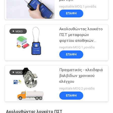
negotiable MOQ:1 μονάδα
ΕΠΑΦΉ
Ακολουθώντας λουκέτο
ΠΣΤ μεταφορών
φορτίου αποθηκών
εμπορευμάτων
negotiate MOQ:1 μονάδα
ΕΠΑΦΉ
Πραγματικός - κλειδαριά
βαλβίδων χρονικού
ελέγχου
negotiate MOQ:2 μονάδα
ΕΠΑΦΉ
Ακολουθώντας λουκέτο ΠΣΤ