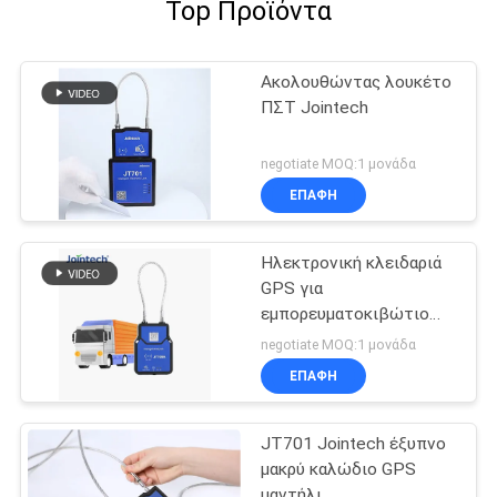
Top Προϊόντα
Ακολουθώντας λουκέτο
ΠΣΤ Jointech
negotiate MOQ:1 μονάδα
ΕΠΑΦΉ
Ηλεκτρονική κλειδαριά
GPS για
εμπορευματοκιβώτιο
φορτηγών
negotiate MOQ:1 μονάδα
ΕΠΑΦΉ
JT701 Jointech έξυπνο
μακρύ καλώδιο GPS
μαντήλι