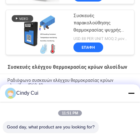
Συσκευές
παρακολούθησης
θερμοκρασίας ψυχρής
αλυσίδας Reefer
USD 88 PER UNIT MOQ:2 μονάδα
ΕΠΑΦΉ
Συσκευές ελέγχου θερμοκρασίας κρύων αλυσίδων
Ραδιόφωνο συσκευών ελέγχου θερμοκρασίας κρύων
αλυσίδων IP68 4G
Cindy Cui
Ηλεκτρονική Bluetooth πιστοποίηση CE κλειδαριών
ιχνηλατών ΠΣΤ κλοπής ανθεκτική
11:51 PM
Στεγανή κλειδαριά ΠΣΤ κρύων αλυσίδων, όργανο ελέγχου
κρύων αλυσίδων 15000mAh
Good day, what product are you looking for?
Λαϊκή κατηγορία
Όλα