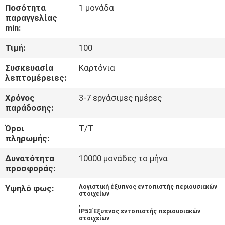
ΕΡΓΟΣΤΑΣΊΩΝ
Ποσότητα
1 μονάδα
παραγγελίας
min:
ΠΟΙΟΤΙΚΌΣ
Τιμή:
100
ΈΛΕΓΧΟΣ
Συσκευασία
Καρτόνια
λεπτομέρειες:
ΜΑΣ
Χρόνος
3-7 εργάσιμες ημέρες
ΕΛΆΤΕ
παράδοσης:
ΣΕ
Όροι
Τ/Τ
ΕΠΑΦΉ
πληρωμής:
ΜΕ
Δυνατότητα
10000 μονάδες το μήνα
προσφοράς:
ΖΗΤΉΣΤΕ
Υψηλό φως:
Λογιστική έξυπνος εντοπιστής περιουσιακών
στοιχείων
,
ΈΝΑ
IP53 Έξυπνος εντοπιστής περιουσιακών
στοιχείων
ΑΠΌΣΠΑΣΜΑ