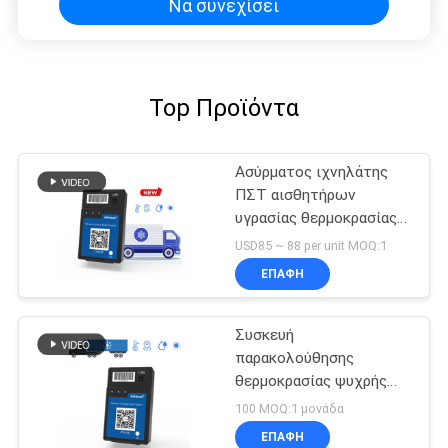
Να συνεχίσει
Top Προϊόντα
Ασύρματος ιχνηλάτης
ΠΣΤ αισθητήρων
υγρασίας θερμοκρασίας
φορτίου κρύων
USD85 ~ 88 per unit MOQ:1
αλυσίδων Jointech 4G
ΕΠΑΦΉ
Συσκευή
παρακολούθησης
θερμοκρασίας ψυχρής
αλυσίδας GPS
100 MOQ:1 μονάδα
ΕΠΑΦΉ