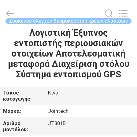
Shenzhen
Joint
Technology
Co.,
Ltd..
Συσκευές ελέγχου θερμοκρασίας κρύων αλυσίδων
All
Rights
Reserved.
Λογιστική Έξυπνος
ΣΠΊΤΙ
εντοπιστής περιουσιακών
ΠΡΟΪΌΝΤΑ
στοιχείων Αποτελεσματική
μεταφορά Διαχείριση στόλου
ΕΜΦΆΝΙΣΗ
Σύστημα εντοπισμού GPS
VR
Τόπος
Κίνα
καταγωγής:
ΠΕΡΊΠΟΥ
ΕΜΕΊΣ
Μάρκα:
Jointech
Αριθμό
JT301B
ΓΎΡΟΣ
μοντέλου: